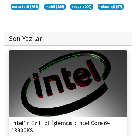
masaüstü (264)
mobil (586)
sosyal (209)
teknoloji (97)
Son Yazılar
Intel'in En Hızlı İşlemcisi : Intel Core i9-
13900KS