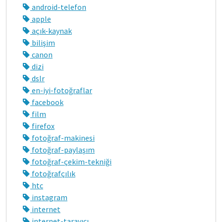
android-telefon
apple
açık-kaynak
bilişim
canon
dizi
dslr
en-iyi-fotoğraflar
facebook
film
firefox
fotoğraf-makinesi
fotoğraf-paylaşım
fotoğraf-çekim-tekniği
fotoğrafçılık
htc
instagram
internet
internet-tarayıcı