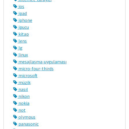
ios
ipad
iphone
ipucu
kitap
lens
lg
linux
mesajlaşma-uygulaması
micro-four-thirds
microsoft
müzik
nasıl
nikon
nokia
not
olympus
panasonic