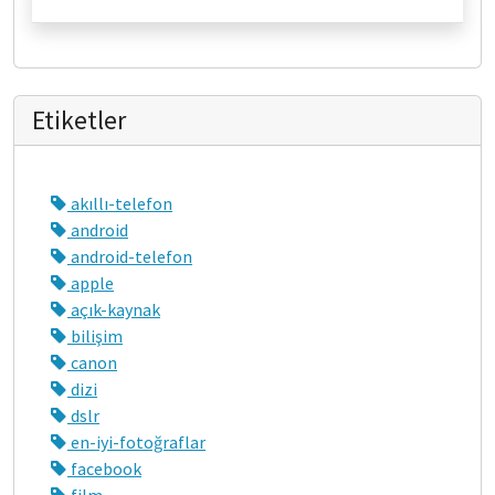
Etiketler
akıllı-telefon
android
android-telefon
apple
açık-kaynak
bilişim
canon
dizi
dslr
en-iyi-fotoğraflar
facebook
film