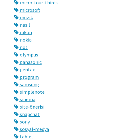
micro-four-thirds
microsoft
müzik
nasıl
nikon
nokia
not
olympus
panasonic
pentax
program
samsung
simplenote
sinema
site-önerisi
snapchat
sony
sosyal-medya
tablet