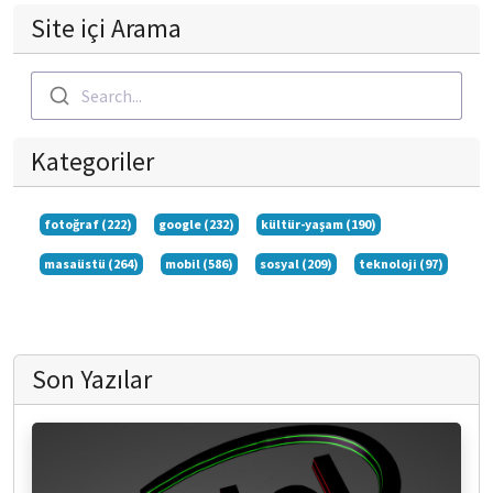
Site içi Arama
Search...
Kategoriler
fotoğraf (222)
google (232)
kültür-yaşam (190)
masaüstü (264)
mobil (586)
sosyal (209)
teknoloji (97)
Son Yazılar