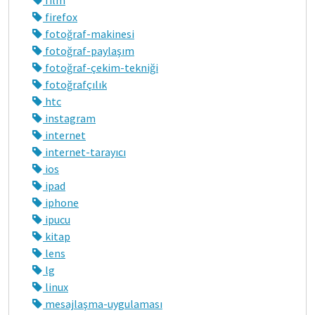
firefox
fotoğraf-makinesi
fotoğraf-paylaşım
fotoğraf-çekim-tekniği
fotoğrafçılık
htc
instagram
internet
internet-tarayıcı
ios
ipad
iphone
ipucu
kitap
lens
lg
linux
mesajlaşma-uygulaması