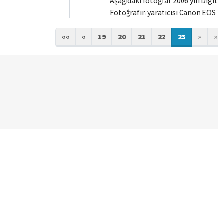
Aşağıdaki fotoğraf 2006 yılı Dig
Fotoğrafın yaratıcısı Canon EOS 
««
«
19
20
21
22
23
»
»