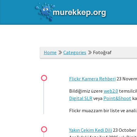
Home
Categories
Fotoğraf
Flickr Kamera Rehberi
23 Novem
Bildiğimiz üzere
web2.0
temsilci
Digital SLR
veya
Point&Shoot
ka
Flickr muazzam bir liste ve anali
Yakın Çekim Kedi Dili
23 October