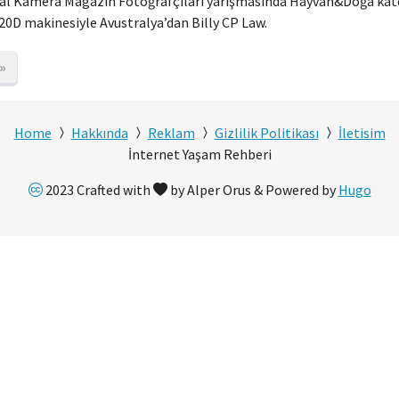
ital Kamera Magazin Fotoğrafçıları yarışmasında Hayvan&Doğa kate
20D makinesiyle Avustralya’dan Billy CP Law.
»
Home
Hakkında
Reklam
Gizlilik Politikası
İletisim
İnternet Yaşam Rehberi
2023 Crafted with
by Alper Orus & Powered by
Hugo