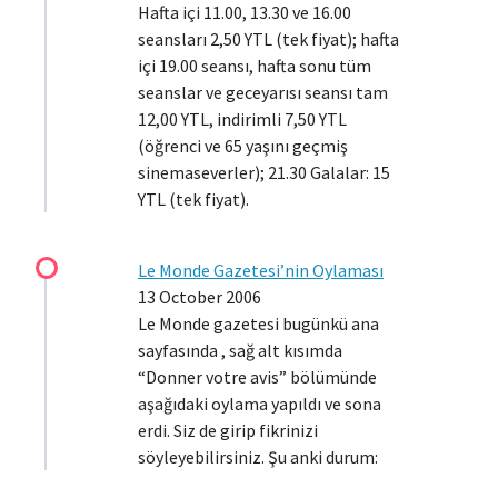
Hafta içi 11.00, 13.30 ve 16.00
seansları 2,50 YTL (tek fiyat); hafta
içi 19.00 seansı, hafta sonu tüm
seanslar ve geceyarısı seansı tam
12,00 YTL, indirimli 7,50 YTL
(öğrenci ve 65 yaşını geçmiş
sinemaseverler); 21.30 Galalar: 15
YTL (tek fiyat).
Le Monde Gazetesi’nin Oylaması
13 October 2006
Le Monde gazetesi bugünkü ana
sayfasında , sağ alt kısımda
“Donner votre avis” bölümünde
aşağıdaki oylama yapıldı ve sona
erdi. Siz de girip fikrinizi
söyleyebilirsiniz. Şu anki durum: