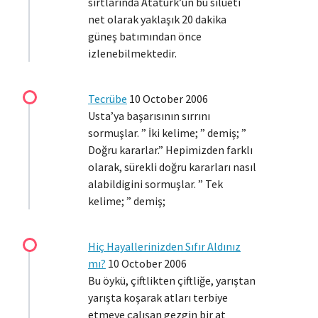
sırtlarında Atatürk’ün bu silueti
net olarak yaklaşık 20 dakika
güneş batımından önce
izlenebilmektedir.
Tecrübe
10 October 2006
Usta’ya başarısının sırrını
sormuşlar. ” İki kelime; ” demiş; ”
Doğru kararlar.” Hepimizden farklı
olarak, sürekli doğru kararları nasıl
alabildigini sormuşlar. ” Tek
kelime; ” demiş;
Hiç Hayallerinizden Sıfır Aldınız
mı?
10 October 2006
Bu öykü, çiftlikten çiftliğe, yarıştan
yarışta koşarak atları terbiye
etmeye çalışan gezgin bir at