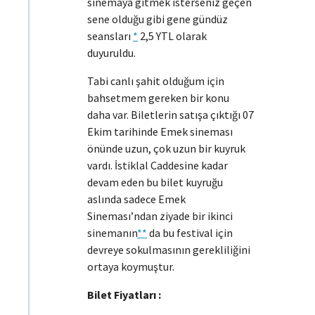
sinemaya gitmek isterseniz geçen
sene olduğu gibi gene gündüz
seansları
*
2,5 YTL olarak
duyuruldu.
Tabi canlı şahit olduğum için
bahsetmem gereken bir konu
daha var. Biletlerin satışa çıktığı 07
Ekim tarihinde Emek sineması
önünde uzun, çok uzun bir kuyruk
vardı. İstiklal Caddesine kadar
devam eden bu bilet kuyruğu
aslında sadece Emek
Sineması’ndan ziyade bir ikinci
sinemanın
**
da bu festival için
devreye sokulmasının gerekliliğini
ortaya koymuştur.
Bilet Fiyatları :