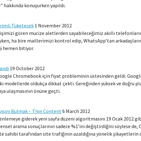
” hakkında konuşurken yapıldı.
erimli Tüketecek
1 November 2012
imizi gören mucize aletlerden sayabileceğimiz akıllı telefonların 
ıyken, ha bire maillerimizi kontrol edip, WhatsApp’tan arkadaşlar
ı hemen bitiyor.
andı
19 October 2012
ogle Chromebook için fiyat probleminin üstesinden geldi. Google
ki modellerde oldukça dikkat çekti. Gereğinden yüksek ve doğru p
ya ulaşmasının önüne geçti.
yısını Bulmak – Thin Content
6 March 2012
nlemeye giderek yeni sayfa düzeni algoritmasını 19 Ocak 2012 gibi
rensel arama sonuçlarının sadece %1’ini değiştirdiğini söylese de
 sahibi tarafından site trafiğinin azaldığına yönelik şikayetlerin