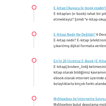
E-kitap Okuyucu [e-book reader]
E-kitapları (e-book) rahat bir şe
etmekteyiz? Şimdi “e-kitap okuy
E-Kitap Nedir Ne Değildir?
6 Dec
E-kitap nedir? E-kitap (elektron
çıkarılmış dijital formata verilen
En İyi 20 Ücretsiz E-Book (E-Kita
E-kitap{.broken_link} kelimesin
kitap olarak bildiğimiz kavramın 
ebook olarak internet üzerinde a
kolaylıklarla birçok farklı alanda
MyShoebox ile İnternette Sınırs
MyShoebox bulut depolama mobil 