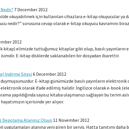
 Nedir?
7 December 2012
kilde okuyabilmek için kullanılan cihazlara e-kitap okuyucular ya d
ucu nedir?” sorusuna cevap olarak e-kitap okuyucu kavramını bira
ember 2012
ik kitap) elimizde tuttuğumuz kitaplar gibi olup, basılı yayınların
 isimdir. E-kitap disklerde saklanabilen bir dosyadan ibarettir.
p) İndirme Sitesi
6 December 2012
i duymuşsunuzdur. E-kitap günümüzde basılı yayınların elektronik
elektronik olarak ifade edilmiş halidir. İngilizce olarak e-book (e
rama yapıldığında sayısız kitaba ulaşmanızı sağlayan bu terim as
 hayatımızın içerisinde yer alıyor.
ız Depolama Alanınız Olsun
11 November 2012
uygulamaları alanına yeni giren bir servis. Hatta tanıtımı daha 