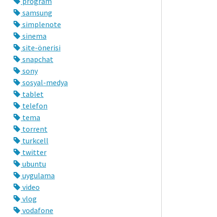
program
samsung
simplenote
sinema
site-önerisi
snapchat
sony
sosyal-medya
tablet
telefon
tema
torrent
turkcell
twitter
ubuntu
uygulama
video
vlog
vodafone