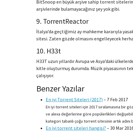
BitSnoop en büyük arşive sahip torrent siteleri
arşivlerinde bulamayacağınız şey yok gibi.
9. TorrentReactor
İtalya’da geçtiğimiz ay mahkeme kararıyla yasa
sitesi. Zaten gözde olmasını engelleyecek herhan
10. H33t
H33T uzun yıllardır Avrupa ve Asya’daki ülkelerd
kitle oluşturmuş durumda. Müzik piyasasının te
çalışıyor.
Benzer Yazılar
En iyi Torrent Siteleri (2017)
–
7 Feb 2017
En iyi torrent siteleri için 2017 sıralamasına bir gö
ve alexa değerlerine göre popülerlikleri değişebi
kategori tabanlı çoğu torrent sitesinin artık adın
En iyi torrent siteleri hangisi?
–
30 Mar 201