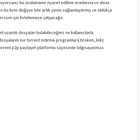
oruyorsanız bu sıralamanın ziyaret edilme oranlarına ve alexa
e bu liste değişse bile artık yerini sağlamlaştırmış ve oldukça
i sizin için listelemeye çalışacağız.
ent uzantılı dosyaları bulabileceğiniz ve kullanıcılarla
dosyalarını ise torrent indirme programları{.broken_link}
ittorrent p2p paylaşım platformu sayesinde bilgisayarınıza