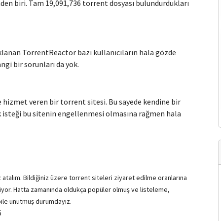
nden biri. Tam 19,091,736 torrent dosyası bulundurdukları
klanan TorrentReactor bazı kullanıcıların hala gözde
gi bir sorunları da yok.
e hizmet veren bir torrent sitesi. Bu sayede kendine bir
k isteği bu sitenin engellenmesi olmasına rağmen hala
z atalım. Bildiğiniz üzere torrent siteleri ziyaret edilme oranlarına
liyor. Hatta zamanında oldukça popüler olmuş ve listeleme,
ı bile unutmuş durumdayız.
6