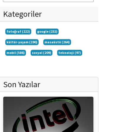
Kategoriler
fotoğraf (222)
google (232)
kültür-yaşam (190)
masaüstü (264)
mobil (586)
sosyal (209)
teknoloji (97)
Son Yazılar