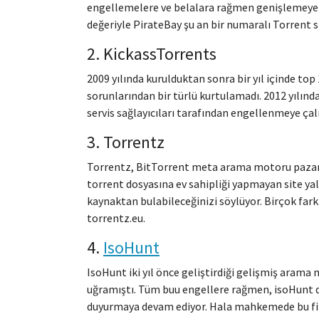
engellemelere ve belalara rağmen genişlemeye d
değeriyle PirateBay şu an bir numaralı Torrent si
2. KickassTorrents
2009 yılında kurulduktan sonra bir yıl içinde to
sorunlarından bir türlü kurtulamadı. 2012 yılında
servis sağlayıcıları tarafından engellenmeye çal
3. Torrentz
Torrentz, BitTorrent meta arama motoru pazarını 
torrent dosyasına ev sahipliği yapmayan site yal
kaynaktan bulabileceğinizi söylüyor. Birçok fark
torrentz.eu.
4.
IsoHunt
IsoHunt iki yıl önce geliştirdiği gelişmiş aram
uğramıştı. Tüm buu engellere rağmen, isoHunt d
duyurmaya devam ediyor. Hala mahkemede bu fil