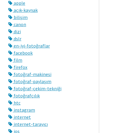
apple
açık-kaynak
bilişim
canon
dizi
dslr
en-iyi-fotoğraflar
facebook
film
firefox
fotoğraf-makinesi
fotoğraf-paylaşım
fotoğraf-çekim-tekniği
fotoğrafçılık
htc
instagram
internet
internet-tarayıcı
ios