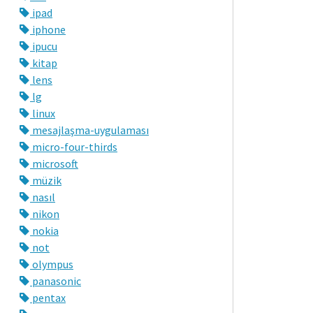
ipad
iphone
ipucu
kitap
lens
lg
linux
mesajlaşma-uygulaması
micro-four-thirds
microsoft
müzik
nasıl
nikon
nokia
not
olympus
panasonic
pentax