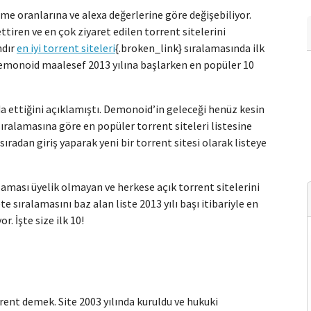
lme oranlarına ve alexa değerlerine göre değişebiliyor.
tiren ve en çok ziyaret edilen torrent sitelerini
ndır
en iyi torrent siteleri
{.broken_link} sıralamasında ilk
Demonoid maalesef 2013 yılına başlarken en popüler 10
 ettiğini açıklamıştı. Demonoid’in geleceği henüz kesin
a sıralamasına göre en popüler torrent siteleri listesine
 sıradan giriş yaparak yeni bir torrent sitesi olarak listeye
laması üyelik olmayan ve herkese açık torrent sitelerini
te sıralamasını baz alan liste 2013 yılı başı itibariyle en
. İşte size ilk 10!
rrent demek. Site 2003 yılında kuruldu ve hukuki