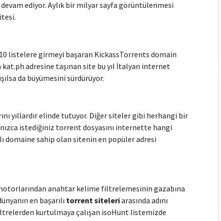
evam ediyor. Aylık bir milyar sayfa görüntülenmesi
tesi.
p 10 listelere girmeyi başaran KickassTorrents domain
 kat.ph adresine taşınan site bu yıl İtalyan internet
ışılsa da büyümesini sürdürüyor.
yıllardır elinde tutuyor. Diğer siteler gibi herhangi bir
nızca istediğiniz torrent dosyasını internette hangi
lı domaine sahip olan sitenin en popüler adresi
a motorlarından anahtar kelime filtrelemesinin gazabına
ünyanın en başarılı
torrent siteleri
arasında adını
trelerden kurtulmaya çalışan isoHunt listemizde