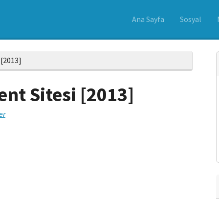
Ana Sayfa
Sosyal
 [2013]
nt Sitesi [2013]
er