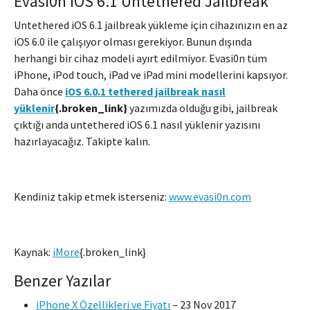
Evasi0n iOS 6.1 Untethered Jailbreak
Untethered iOS 6.1 jailbreak yükleme için cihazınızın en az
iOS 6.0 ile çalışıyor olması gerekiyor. Bunun dışında
herhangi bir cihaz modeli ayırt edilmiyor. Evasi0n tüm
iPhone, iPod touch, iPad ve iPad mini modellerini kapsıyor.
Daha önce
iOS 6.0.1 tethered jailbreak nasıl
yüklenir
{.broken_link}
yazımızda olduğu gibi, jailbreak
çıktığı anda untethered iOS 6.1 nasıl yüklenir yazısını
hazırlayacağız. Takipte kalın.
Kendiniz takip etmek isterseniz:
www.evasi0n.com
Kaynak:
iMore
{.broken_link}
Benzer Yazılar
iPhone X Özellikleri ve Fiyatı
–
23 Nov 2017