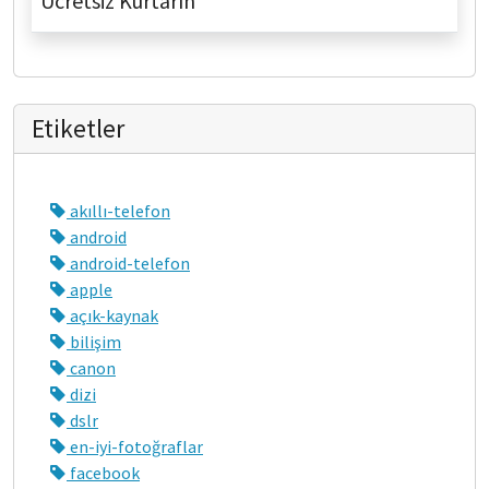
Ücretsiz Kurtarın
Etiketler
akıllı-telefon
android
android-telefon
apple
açık-kaynak
bilişim
canon
dizi
dslr
en-iyi-fotoğraflar
facebook