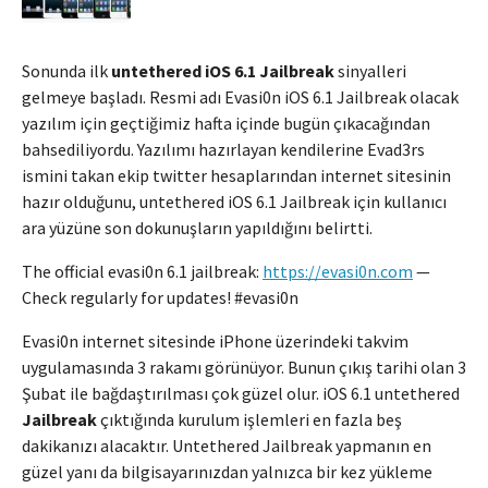
Sonunda ilk
untethered iOS 6.1 Jailbreak
sinyalleri
gelmeye başladı. Resmi adı Evasi0n iOS 6.1 Jailbreak olacak
yazılım için geçtiğimiz hafta içinde bugün çıkacağından
bahsediliyordu. Yazılımı hazırlayan kendilerine Evad3rs
ismini takan ekip twitter hesaplarından internet sitesinin
hazır olduğunu, untethered iOS 6.1 Jailbreak için kullanıcı
ara yüzüne son dokunuşların yapıldığını belirtti.
The official evasi0n 6.1 jailbreak:
https://evasi0n.com
—
Check regularly for updates! #evasi0n
Evasi0n internet sitesinde iPhone üzerindeki takvim
uygulamasında 3 rakamı görünüyor. Bunun çıkış tarihi olan 3
Şubat ile bağdaştırılması çok güzel olur. iOS 6.1 untethered
Jailbreak
çıktığında kurulum işlemleri en fazla beş
dakikanızı alacaktır. Untethered Jailbreak yapmanın en
güzel yanı da bilgisayarınızdan yalnızca bir kez yükleme