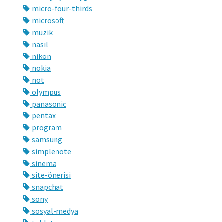
micro-four-thirds
microsoft
müzik
nasıl
nikon
nokia
not
olympus
panasonic
pentax
program
samsung
simplenote
sinema
site-önerisi
snapchat
sony
sosyal-medya