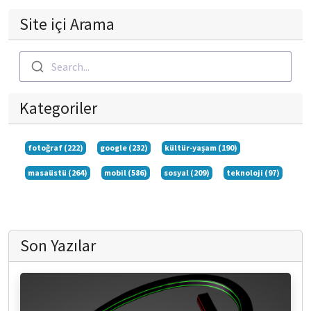
Site içi Arama
Search...
Kategoriler
fotoğraf (222)
google (232)
kültür-yaşam (190)
masaüstü (264)
mobil (586)
sosyal (209)
teknoloji (97)
Son Yazılar