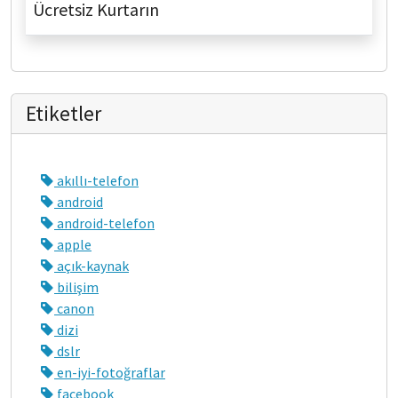
Ücretsiz Kurtarın
Etiketler
akıllı-telefon
android
android-telefon
apple
açık-kaynak
bilişim
canon
dizi
dslr
en-iyi-fotoğraflar
facebook