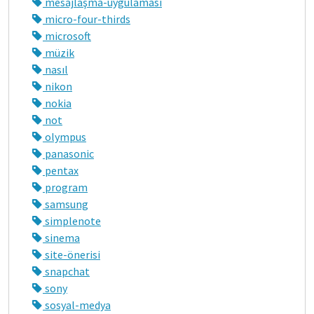
mesajlaşma-uygulaması
micro-four-thirds
microsoft
müzik
nasıl
nikon
nokia
not
olympus
panasonic
pentax
program
samsung
simplenote
sinema
site-önerisi
snapchat
sony
sosyal-medya