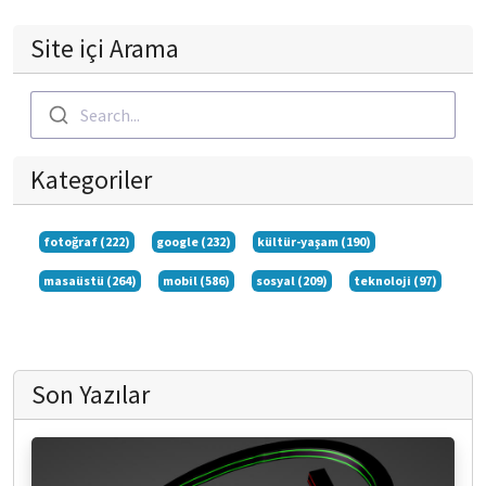
Site içi Arama
Search...
Kategoriler
fotoğraf (222)
google (232)
kültür-yaşam (190)
masaüstü (264)
mobil (586)
sosyal (209)
teknoloji (97)
Son Yazılar