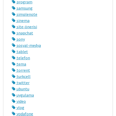
program
samsung
simplenote
sinema
site-önerisi
snapchat
sony
sosyal-medya
tablet
telefon
tema
torrent
turkcell
twitter
ubuntu
uygulama
video
vlog
vodafone