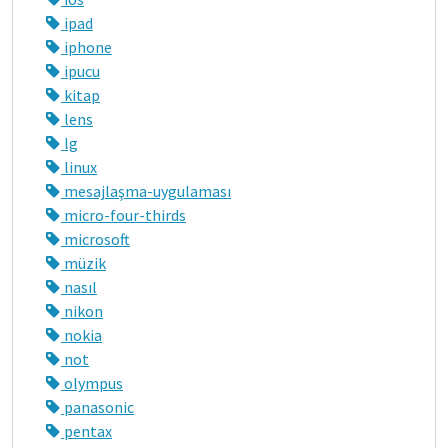
ipad
iphone
ipucu
kitap
lens
lg
linux
mesajlaşma-uygulaması
micro-four-thirds
microsoft
müzik
nasıl
nikon
nokia
not
olympus
panasonic
pentax