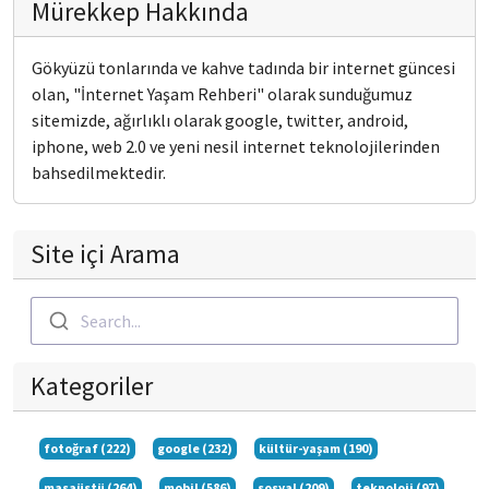
Mürekkep Hakkında
Gökyüzü tonlarında ve kahve tadında bir internet güncesi
olan, "İnternet Yaşam Rehberi" olarak sunduğumuz
sitemizde, ağırlıklı olarak google, twitter, android,
iphone, web 2.0 ve yeni nesil internet teknolojilerinden
bahsedilmektedir.
Site içi Arama
Search...
Kategoriler
fotoğraf (222)
google (232)
kültür-yaşam (190)
masaüstü (264)
mobil (586)
sosyal (209)
teknoloji (97)