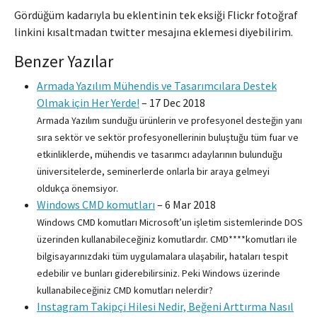
Gördüğüm kadarıyla bu eklentinin tek eksiği Flickr fotoğraf
linkini kısaltmadan twitter mesajına eklemesi diyebilirim.
Benzer Yazılar
Armada Yazılım Mühendis ve Tasarımcılara Destek
Olmak için Her Yerde!
–
17 Dec 2018
Armada Yazılım sunduğu ürünlerin ve profesyonel desteğin yanı
sıra sektör ve sektör profesyonellerinin buluştuğu tüm fuar ve
etkinliklerde, mühendis ve tasarımcı adaylarının bulunduğu
üniversitelerde, seminerlerde onlarla bir araya gelmeyi
oldukça önemsiyor.
Windows CMD komutları
–
6 Mar 2018
Windows CMD komutları Microsoft’un işletim sistemlerinde DOS
üzerinden kullanabileceğiniz komutlardır. CMD****komutları ile
bilgisayarınızdaki tüm uygulamalara ulaşabilir, hataları tespit
edebilir ve bunları giderebilirsiniz. Peki Windows üzerinde
kullanabileceğiniz CMD komutları nelerdir?
Instagram Takipçi Hilesi Nedir, Beğeni Arttırma Nasıl