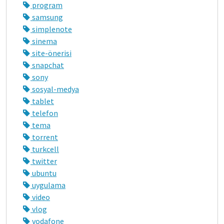
program
samsung
simplenote
sinema
site-önerisi
snapchat
sony
sosyal-medya
tablet
telefon
tema
torrent
turkcell
twitter
ubuntu
uygulama
video
vlog
vodafone