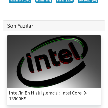
masaüstü (264)
mobil (586)
sosyal (209)
teknoloji (97)
Son Yazılar
Intel'in En Hızlı İşlemcisi : Intel Core i9-
13900KS