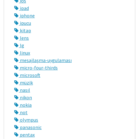
ios
ipad
iphone
ipucu
kitap
lens
lg
linux
mesajlaşma-uygulaması
micro-four-thirds
microsoft
müzik
nasıl
nikon
nokia
not
olympus
panasonic
pentax