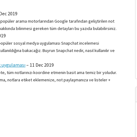
Dec 2019
n popüler arama motorlarından Google tarafından geliştirilen not
kkında bilinmesi gereken tüm detayları bu yazıda bulabilirsiniz.
019
da popüler sosyal medya uygulaması Snapchat incelemesi
lanıldığına bakacağız. Buyrun Snapchat nedir, nasıl kullanılır ve
k uygulaması
–
11 Dec 2019
te, tüm notlarınızı koordine etmenin basit ama temiz bir yoludur.
ama, notlara etiket eklemenize, not paylaşmanıza ve listeler +