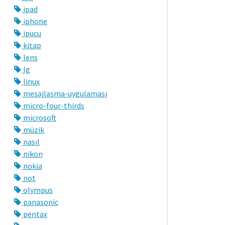
ipad
iphone
ipucu
kitap
lens
lg
linux
mesajlaşma-uygulaması
micro-four-thirds
microsoft
müzik
nasıl
nikon
nokia
not
olympus
panasonic
pentax