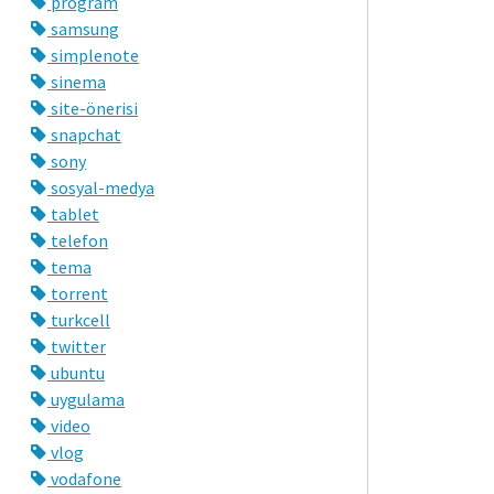
program
samsung
simplenote
sinema
site-önerisi
snapchat
sony
sosyal-medya
tablet
telefon
tema
torrent
turkcell
twitter
ubuntu
uygulama
video
vlog
vodafone