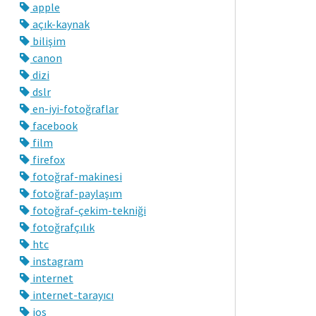
apple
açık-kaynak
bilişim
canon
dizi
dslr
en-iyi-fotoğraflar
facebook
film
firefox
fotoğraf-makinesi
fotoğraf-paylaşım
fotoğraf-çekim-tekniği
fotoğrafçılık
htc
instagram
internet
internet-tarayıcı
ios