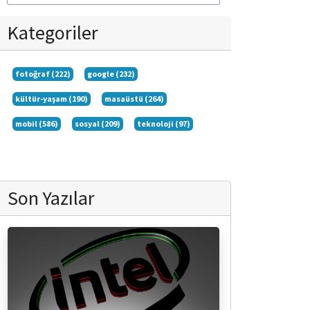
Kategoriler
fotoğraf (222)
google (232)
kültür-yaşam (190)
masaüstü (264)
mobil (586)
sosyal (209)
teknoloji (97)
Son Yazılar