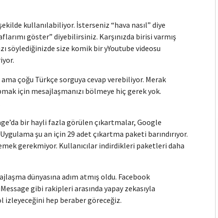
kilde kullanılabiliyor. İsterseniz “hava nasıl” diye
flarımı göster” diyebilirsiniz. Karşınızda birisi varmış
ızı söylediğinizde size komik bir yYoutube videosu
iyor.
 ama çoğu Türkçe sorguya cevap verebiliyor. Merak
apmak için mesajlaşmanızı bölmeye hiç gerek yok.
.
ge’da bir hayli fazla görülen çıkartmalar, Google
. Uygulama şu an için 29 adet çıkartma paketi barındırıyor.
emek gerekmiyor. Kullanıcılar indirdikleri paketleri daha
esajlaşma dünyasına adım atmış oldu. Facebook
essage gibi rakipleri arasında yapay zekasıyla
l izleyeceğini hep beraber göreceğiz.