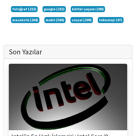
fotoğraf (222)
google (232)
kültür-yaşam (190)
masaüstü (264)
mobil (586)
sosyal (209)
teknoloji (97)
Son Yazılar