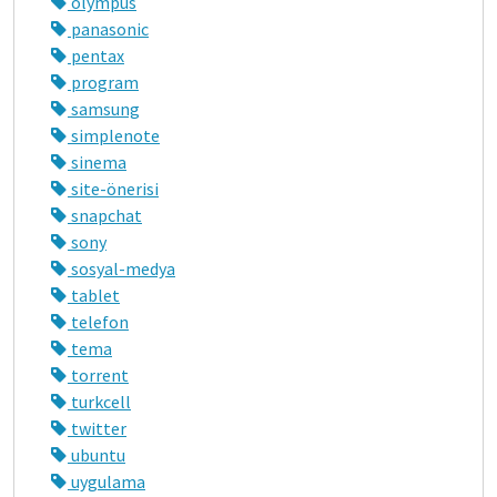
olympus
panasonic
pentax
program
samsung
simplenote
sinema
site-önerisi
snapchat
sony
sosyal-medya
tablet
telefon
tema
torrent
turkcell
twitter
ubuntu
uygulama