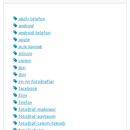
akıllı-telefon
android
android-telefon
apple
açık-kaynak
bilişim
canon
dizi
dslr
en-iyi-fotoğraflar
facebook
film
firefox
fotoğraf-makinesi
fotoğraf-paylaşım
fotoğraf-çekim-tekniği
fotoğrafçılık