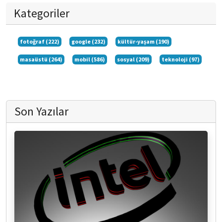
Kategoriler
fotoğraf (222)
google (232)
kültür-yaşam (190)
masaüstü (264)
mobil (586)
sosyal (209)
teknoloji (97)
Son Yazılar