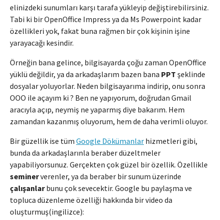
elinizdeki sunumları karşı tarafa yükleyip değiştirebilirsiniz.
Tabi ki bir OpenOffice Impress ya da Ms Powerpoint kadar
özellikleri yok, fakat buna rağmen bir çok kişinin işine
yarayacağı kesindir.
Örneğin bana gelince, bilgisayarda çoğu zaman OpenOffice
yüklü değildir, ya da arkadaşlarım bazen bana
PPT
şeklinde
dosyalar yoluyorlar. Neden bilgisayarıma indirip, onu sonra
OOO ile açayım ki ? Ben ne yapıyorum, doğrudan Gmail
aracıyla açıp, neymiş ne yaparmış diye bakarım. Hem
zamandan kazanmış oluyorum, hem de daha verimli oluyor.
Bir güzellik ise tüm
Google Dökümanlar
hizmetleri gibi,
bunda da arkadaşlarınla beraber düzeltmeler
yapabiliyorsunuz. Gerçekten çok güzel bir özellik. Özellikle
seminer
verenler, ya da beraber bir sunum üzerinde
çalışanlar
bunu çok sevecektir. Google bu paylaşma ve
topluca düzenleme özelliği hakkında bir video da
oluşturmuş(ingilizce):