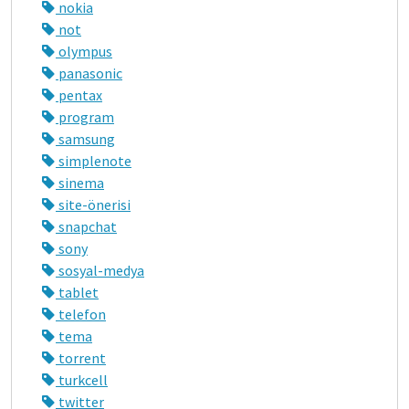
nokia
not
olympus
panasonic
pentax
program
samsung
simplenote
sinema
site-önerisi
snapchat
sony
sosyal-medya
tablet
telefon
tema
torrent
turkcell
twitter