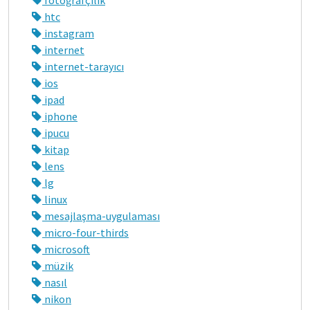
htc
instagram
internet
internet-tarayıcı
ios
ipad
iphone
ipucu
kitap
lens
lg
linux
mesajlaşma-uygulaması
micro-four-thirds
microsoft
müzik
nasıl
nikon