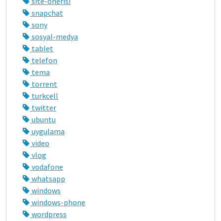
site-önerisi
snapchat
sony
sosyal-medya
tablet
telefon
tema
torrent
turkcell
twitter
ubuntu
uygulama
video
vlog
vodafone
whatsapp
windows
windows-phone
wordpress