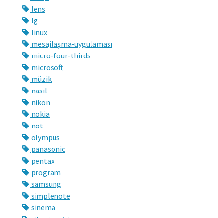
lens
lg
linux
mesajlaşma-uygulaması
micro-four-thirds
microsoft
müzik
nasıl
nikon
nokia
not
olympus
panasonic
pentax
program
samsung
simplenote
sinema