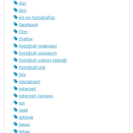
dizi
dslr
en-iyi-fotoğraflar
facebook
film
firefox
fotoğraf-makinesi
fotoğraf-paylaşım
fotoğraf-çekim-tekniği
fotoğrafçılık
htc
instagram
internet
internet-tarayıcı
ios
ipad
iphone
ipucu
kitap