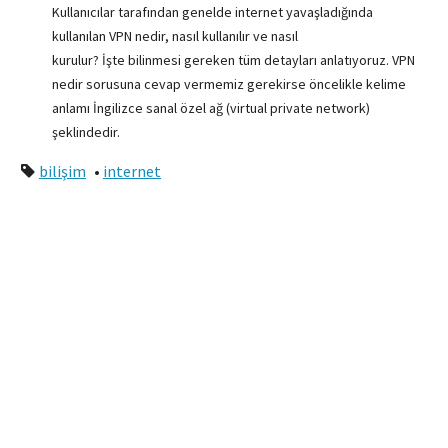
Kullanıcılar tarafından genelde internet yavaşladığında
kullanılan VPN nedir, nasıl kullanılır ve nasıl
kurulur? İşte bilinmesi gereken tüm detayları anlatıyoruz. VPN
nedir sorusuna cevap vermemiz gerekirse öncelikle kelime
anlamı İngilizce sanal özel ağ (virtual private network)
şeklindedir.
bilişim
•
internet