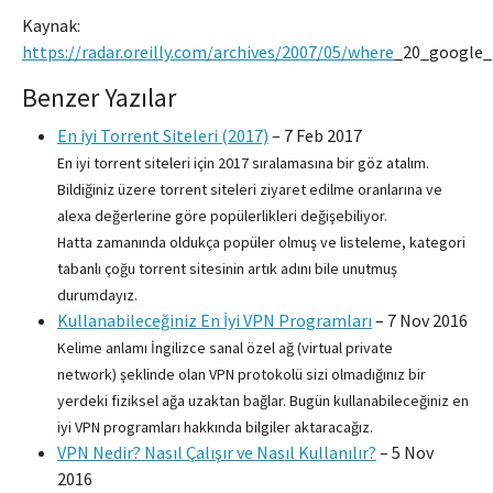
Kaynak:
https://radar.oreilly.com/archives/2007/05/where
_20_google_
Benzer Yazılar
En iyi Torrent Siteleri (2017)
–
7 Feb 2017
En iyi torrent siteleri için 2017 sıralamasına bir göz atalım.
Bildiğiniz üzere torrent siteleri ziyaret edilme oranlarına ve
alexa değerlerine göre popülerlikleri değişebiliyor.
Hatta zamanında oldukça popüler olmuş ve listeleme, kategori
tabanlı çoğu torrent sitesinin artık adını bile unutmuş
durumdayız.
Kullanabileceğiniz En İyi VPN Programları
–
7 Nov 2016
Kelime anlamı İngilizce sanal özel ağ (virtual private
network) şeklinde olan VPN protokolü sizi olmadığınız bir
yerdeki fiziksel ağa uzaktan bağlar. Bugün kullanabileceğiniz en
iyi VPN programları hakkında bilgiler aktaracağız.
VPN Nedir? Nasıl Çalışır ve Nasıl Kullanılır?
–
5 Nov
2016