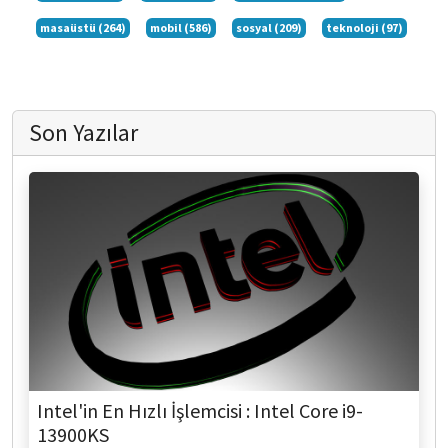
masaüstü (264)
mobil (586)
sosyal (209)
teknoloji (97)
Son Yazılar
Intel'in En Hızlı İşlemcisi : Intel Core i9-
13900KS