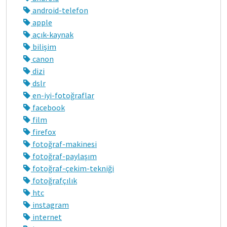
android-telefon
apple
açık-kaynak
bilişim
canon
dizi
dslr
en-iyi-fotoğraflar
facebook
film
firefox
fotoğraf-makinesi
fotoğraf-paylaşım
fotoğraf-çekim-tekniği
fotoğrafçılık
htc
instagram
internet