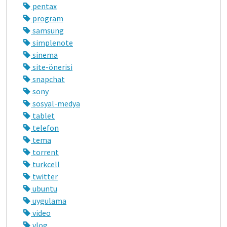
pentax
program
samsung
simplenote
sinema
site-önerisi
snapchat
sony
sosyal-medya
tablet
telefon
tema
torrent
turkcell
twitter
ubuntu
uygulama
video
vlog