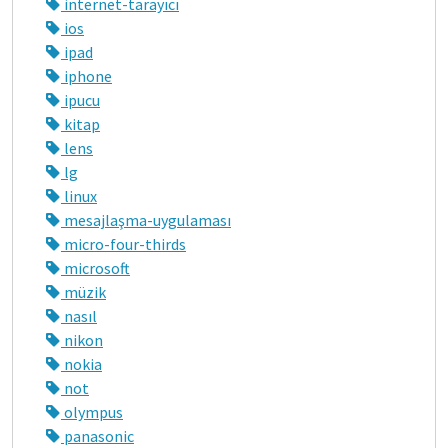
internet-tarayıcı
ios
ipad
iphone
ipucu
kitap
lens
lg
linux
mesajlaşma-uygulaması
micro-four-thirds
microsoft
müzik
nasıl
nikon
nokia
not
olympus
panasonic