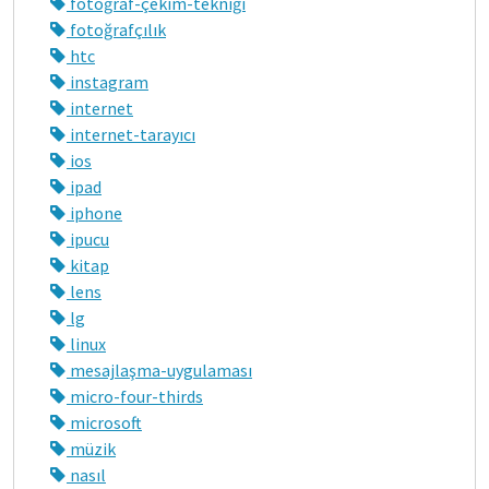
fotoğraf-çekim-tekniği
fotoğrafçılık
htc
instagram
internet
internet-tarayıcı
ios
ipad
iphone
ipucu
kitap
lens
lg
linux
mesajlaşma-uygulaması
micro-four-thirds
microsoft
müzik
nasıl