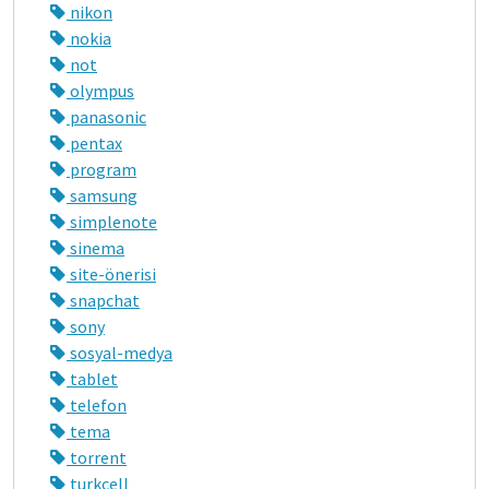
nikon
nokia
not
olympus
panasonic
pentax
program
samsung
simplenote
sinema
site-önerisi
snapchat
sony
sosyal-medya
tablet
telefon
tema
torrent
turkcell