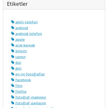
Etiketler
akıllı-telefon
android
android-telefon
apple
açık-kaynak
bilişim
canon
dizi
dslr
en-iyi-fotoğraflar
facebook
film
firefox
fotoğraf-makinesi
fotoğraf-paylaşım