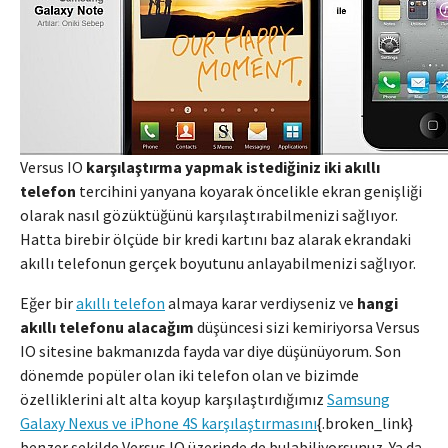
Versus IO
karşılaştırma yapmak istediğiniz iki akıllı
telefon
tercihini yanyana koyarak öncelikle ekran genişliği
olarak nasıl gözüktüğünü karşılaştırabilmenizi sağlıyor.
Hatta birebir ölçüde bir kredi kartını baz alarak ekrandaki
akıllı telefonun gerçek boyutunu anlayabilmenizi sağlıyor.
Eğer bir
akıllı telefon
almaya karar verdiyseniz ve
hangi
akıllı telefonu alacağım
düşüncesi sizi kemiriyorsa Versus
IO sitesine bakmanızda fayda var diye düşünüyorum. Son
dönemde popüler olan iki telefon olan ve bizimde
özelliklerini alt alta koyup karşılaştırdığımız
Samsung
Galaxy Nexus ve iPhone 4S karşılaştırmasını
{.broken_link}
benzer şekilde Versus IO üzerinde de bulabiliyorsunuz. Ya da