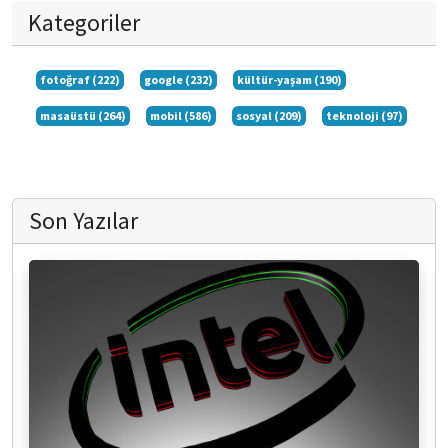
Kategoriler
fotoğraf (222)
google (232)
kültür-yaşam (190)
masaüstü (264)
mobil (586)
sosyal (209)
teknoloji (97)
Son Yazılar