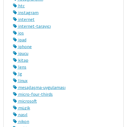
htc
instagram
internet
internet-tarayıcı
ios
ipad
iphone
ipucu
kitap
lens
lg
linux
mesajlaşma-uygulaması
micro-four-thirds
microsoft
müzik
nasıl
nikon