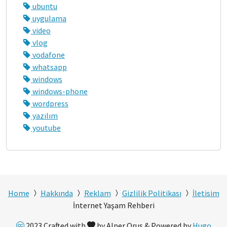
ubuntu
uygulama
video
vlog
vodafone
whatsapp
windows
windows-phone
wordpress
yazılım
youtube
Home
Hakkında
Reklam
Gizlilik Politikası
İletisim
İnternet Yaşam Rehberi
2023 Crafted with
by Alper Orus & Powered by
Hugo