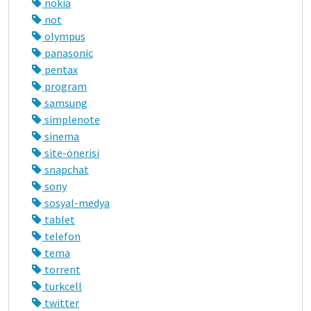
nokia
not
olympus
panasonic
pentax
program
samsung
simplenote
sinema
site-önerisi
snapchat
sony
sosyal-medya
tablet
telefon
tema
torrent
turkcell
twitter