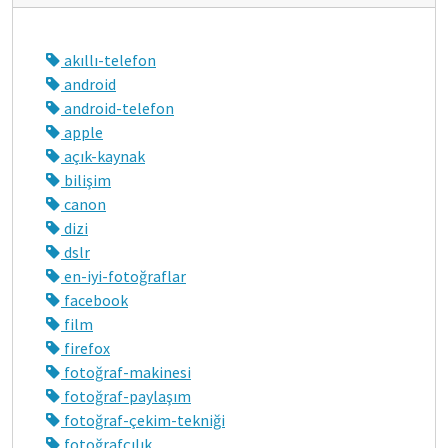
akıllı-telefon
android
android-telefon
apple
açık-kaynak
bilişim
canon
dizi
dslr
en-iyi-fotoğraflar
facebook
film
firefox
fotoğraf-makinesi
fotoğraf-paylaşım
fotoğraf-çekim-tekniği
fotoğrafçılık