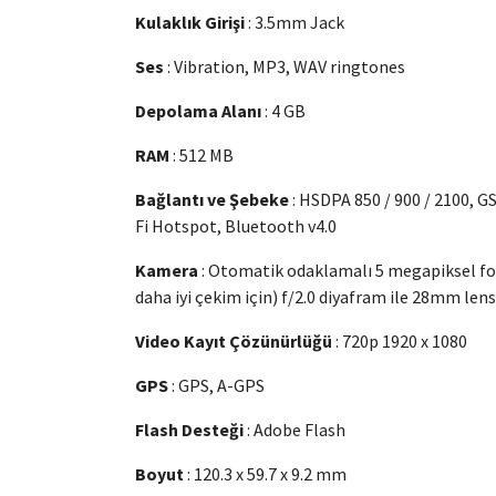
Kulaklık Girişi
: 3.5mm Jack
Ses
: Vibration, MP3, WAV ringtones
Depolama Alanı
: 4 GB
RAM
: 512 MB
Bağlantı ve Şebeke
: HSDPA 850 / 900 / 2100, GS
Fi Hotspot, Bluetooth v4.0
Kamera
: Otomatik odaklamalı 5 megapiksel foto
daha iyi çekim için) f/2.0 diyafram ile 28mm lens
Video Kayıt Çözünürlüğü
: 720p 1920 x 1080
GPS
: GPS, A-GPS
Flash Desteği
: Adobe Flash
Boyut
: 120.3 x 59.7 x 9.2 mm