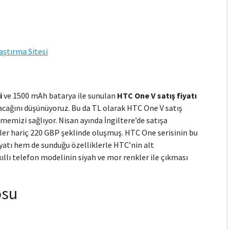
aştırma Sitesi
i
ve 1500 mAh batarya ile sunulan
HTC One V satış fiyatı
cağını düşünüyoruz. Bu da TL olarak HTC One V satış
memizi sağlıyor. Nisan ayında İngiltere’de satışa
iler hariç 220 GBP şeklinde oluşmuş. HTC One serisinin bu
iyatı hem de sunduğu özelliklerle HTC’nin alt
lı telefon modelinin siyah ve mor renkler ile çıkması
osu