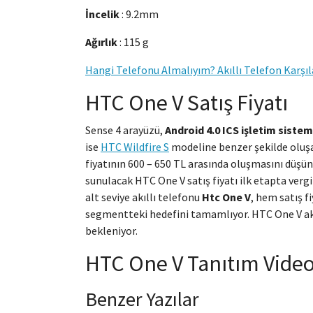
İncelik
: 9.2mm
Ağırlık
: 115 g
Hangi Telefonu Almalıyım? Akıllı Telefon Karşıl
HTC One V Satış Fiyatı
Sense 4 arayüzü,
Android 4.0 ICS işletim sistem
ise
HTC Wildfire S
modeline benzer şekilde oluşa
fiyatının 600 – 650 TL arasında oluşmasını düşün
sunulacak HTC One V satış fiyatı ilk etapta verg
alt seviye akıllı telefonu
Htc One V
, hem satış f
segmentteki hedefini tamamlıyor. HTC One V akıl
bekleniyor.
HTC One V Tanıtım Vide
Benzer Yazılar