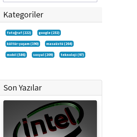
Kategoriler
fotoğraf (222)
google (232)
kültür-yaşam (190)
masaüstü (264)
mobil (586)
sosyal (209)
teknoloji (97)
Son Yazılar