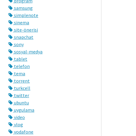
program
samsung
simplenote
sinema
site-önerisi
snapchat
sony
sosyal-medya
tablet
telefon
tema
torrent
turkcell
twitter
ubuntu
uygulama
video
vlog
vodafone