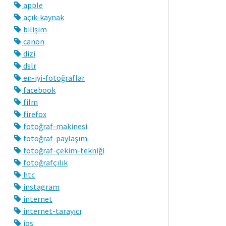
apple
açık-kaynak
bilişim
canon
dizi
dslr
en-iyi-fotoğraflar
facebook
film
firefox
fotoğraf-makinesi
fotoğraf-paylaşım
fotoğraf-çekim-tekniği
fotoğrafçılık
htc
instagram
internet
internet-tarayıcı
ios