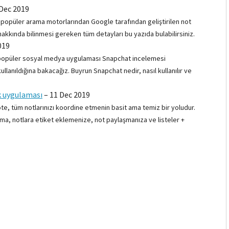
Dec 2019
n popüler arama motorlarından Google tarafından geliştirilen not
kkında bilinmesi gereken tüm detayları bu yazıda bulabilirsiniz.
019
da popüler sosyal medya uygulaması Snapchat incelemesi
lanıldığına bakacağız. Buyrun Snapchat nedir, nasıl kullanılır ve
k uygulaması
–
11 Dec 2019
te, tüm notlarınızı koordine etmenin basit ama temiz bir yoludur.
ama, notlara etiket eklemenize, not paylaşmanıza ve listeler +