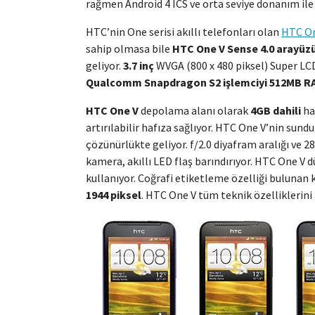
rağmen Android 4 ICS ve orta seviye donanım ile
HTC’nin One serisi akıllı telefonları olan
HTC On
sahip olmasa bile
HTC One V Sense 4.0 arayüzü
geliyor.
3.7 inç
WVGA (800 x 480 piksel) Super LCD
Qualcomm Snapdragon S2 işlemciyi 512MB R
HTC One V
depolama alanı olarak
4GB dahili
ha
artırılabilir hafıza sağlıyor. HTC One V’nin sun
çözünürlükte geliyor. f/2.0 diyafram aralığı ve 
kamera, akıllı LED flaş barındırıyor. HTC One V 
kullanıyor. Coğrafi etiketleme özelliği bulunan 
1944 piksel
. HTC One V tüm teknik özelliklerini 