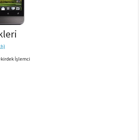
leri
ch)
irdek İşlemci