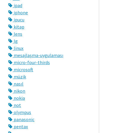
ipad
iphone
ipucu
kitap
lens
lg
linux
mesajlaşma-uygulaması
micro-four-thirds
microsoft
müzik
nasıl
nikon
nokia
not
olympus
panasonic
pentax