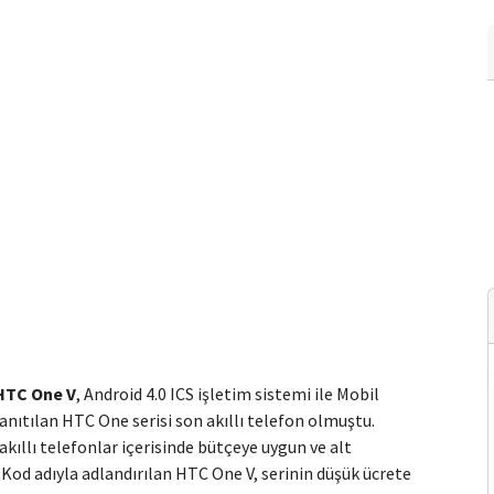
HTC One V
, Android 4.0 ICS işletim sistemi ile Mobil
nıtılan HTC One serisi son akıllı telefon olmuştu.
ıllı telefonlar içerisinde bütçeye uygun ve alt
od adıyla adlandırılan HTC One V, serinin düşük ücrete