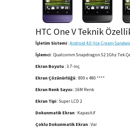
HTC One V Teknik Özellik
İşletim Sistemi
:
Android 4.0 (Ice Cream Sandwi
İşlemci
: Qualcomm Snapdragon S2 1Ghz Tek Çek
Ekran Boyutu
: 3.7-inç
Ekran Çözünürlüğü
: 800 x 480 ****
Ekran Renk Sayısı
: 16M Renk
Ekran Tipi
: Super LCD 2
Dokunmatik Ekran
: Kapasitif
Çoklu Dokunmatik Ekran
: Var