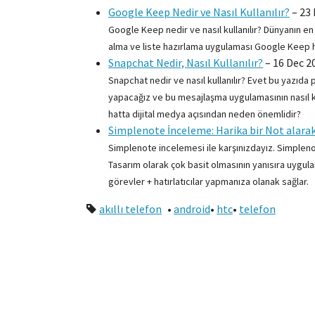
Google Keep Nedir ve Nasıl Kullanılır?
–
23 
Google Keep nedir ve nasıl kullanılır? Dünyanın e
alma ve liste hazırlama uygulaması Google Keep ha
Snapchat Nedir, Nasıl Kullanılır?
–
16 Dec 2
Snapchat nedir ve nasıl kullanılır? Evet bu yazı
yapacağız ve bu mesajlaşma uygulamasının nasıl kul
hatta dijital medya açısından neden önemlidir?
Simplenote İnceleme: Harika bir Not alara
Simplenote incelemesi ile karşınızdayız. Simpleno
Tasarım olarak çok basit olmasının yanısıra uygul
görevler + hatırlatıcılar yapmanıza olanak sağlar.
akıllı telefon
•
android
•
htc
•
telefon