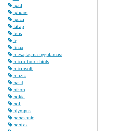
ipad
iphone
ipucu
kitap
lens
lg
linux
mesajlaşma-uygulaması
micro-four-thirds
microsoft
müzik
nasıl
nikon
nokia
not
olympus
panasonic
pentax