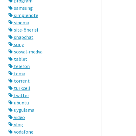
program
samsung
simplenote
sinema
site-önerisi
snapchat
sony
sosyal-medya
tablet
telefon
tema
torrent
turkcell
twitter
ubuntu
uygulama
video
vlog
vodafone