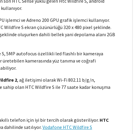
 en son HTC Sense yüklü gelen Htc Wildfire S, android
kullanıyor.
şlemci ve Adreno 200 GPU grafik işlemci kullanıyor.
 Wildfire S ekran çözünürlüğü 320 x 480 pixel şeklinde.
eklinde oluşurken dahili bellek yani depolama alanı 2GB
S, 5MP autofocus özellikli led flashlı bir kameraya
ar üretebilen kamerasında yüz tanıma ve coğrafi
abiliyor.
ildfire 2
, ağ iletişimi olarak Wi-Fi 802.11 b/g/n,
e sahip olan HTC Wildfire S ile 77 saate kadar konuşma
akıllı telefon için iyi bir tercih olarak gösteriliyor.
HTC
 dahilinde satılıyor.
Vodafone HTC Wildfire S