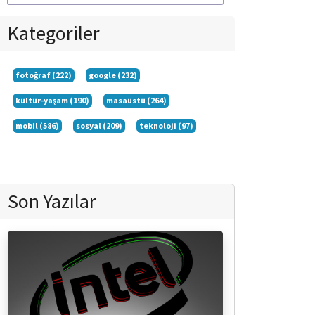
Kategoriler
fotoğraf (222)
google (232)
kültür-yaşam (190)
masaüstü (264)
mobil (586)
sosyal (209)
teknoloji (97)
Son Yazılar