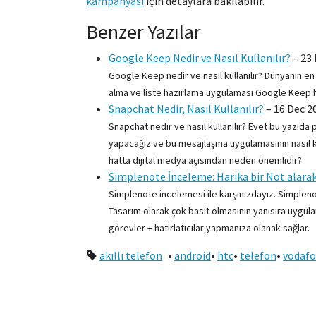
kampanyası
için detaylara bakılabilir.
Benzer Yazılar
Google Keep Nedir ve Nasıl Kullanılır?
–
23 
Google Keep nedir ve nasıl kullanılır? Dünyanın e
alma ve liste hazırlama uygulaması Google Keep ha
Snapchat Nedir, Nasıl Kullanılır?
–
16 Dec 2
Snapchat nedir ve nasıl kullanılır? Evet bu yazı
yapacağız ve bu mesajlaşma uygulamasının nasıl kul
hatta dijital medya açısından neden önemlidir?
Simplenote İnceleme: Harika bir Not alara
Simplenote incelemesi ile karşınızdayız. Simpleno
Tasarım olarak çok basit olmasının yanısıra uygul
görevler + hatırlatıcılar yapmanıza olanak sağlar.
akıllı telefon
•
android
•
htc
•
telefon
•
vodaf