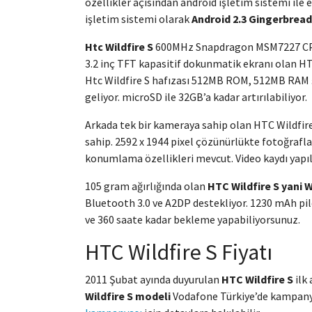
özellikler açısından android işletim sistemi ile
işletim sistemi olarak
Android 2.3 Gingerbread
Htc Wildfire S
600MHz Snapdragon MSM7227 CPU i
3.2 inç TFT kapasitif dokunmatik ekranı olan HTC
Htc Wildfire S hafızası 512MB ROM, 512MB RAM ş
geliyor. microSD ile 32GB’a kadar artırılabiliyor.
Arkada tek bir kameraya sahip olan HTC Wildfire 
sahip. 2592 x 1944 pixel çözünürlükte fotoğrafl
konumlama özellikleri mevcut. Video kaydı yapıl
105 gram ağırlığında olan
HTC Wildfire S yani W
Bluetooth 3.0 ve A2DP destekliyor. 1230 mAh pil
ve 360 saate kadar bekleme yapabiliyorsunuz.
HTC Wildfire S Fiyatı
2011 Şubat ayında duyurulan
HTC Wildfire S
ilk 
Wildfire S modeli
Vodafone Türkiye’de kampanya