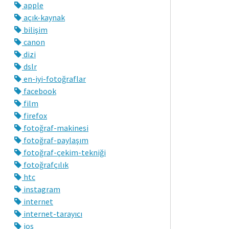
apple
açık-kaynak
bilişim
canon
dizi
dslr
en-iyi-fotoğraflar
facebook
film
firefox
fotoğraf-makinesi
fotoğraf-paylaşım
fotoğraf-çekim-tekniği
fotoğrafçılık
htc
instagram
internet
internet-tarayıcı
ios