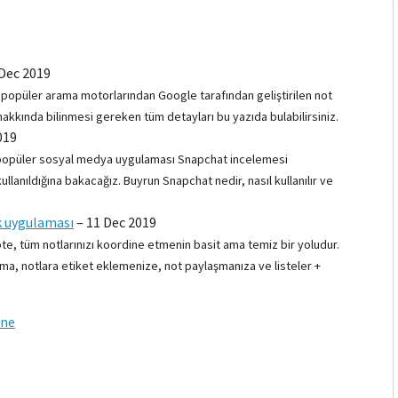
Dec 2019
n popüler arama motorlarından Google tarafından geliştirilen not
kkında bilinmesi gereken tüm detayları bu yazıda bulabilirsiniz.
019
da popüler sosyal medya uygulaması Snapchat incelemesi
lanıldığına bakacağız. Buyrun Snapchat nedir, nasıl kullanılır ve
k uygulaması
–
11 Dec 2019
te, tüm notlarınızı koordine etmenin basit ama temiz bir yoludur.
ama, notlara etiket eklemenize, not paylaşmanıza ve listeler +
one