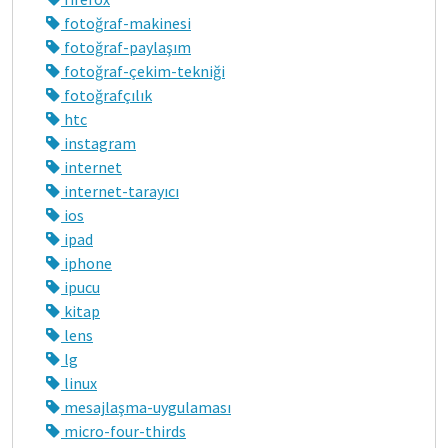
fotoğraf-makinesi
fotoğraf-paylaşım
fotoğraf-çekim-tekniği
fotoğrafçılık
htc
instagram
internet
internet-tarayıcı
ios
ipad
iphone
ipucu
kitap
lens
lg
linux
mesajlaşma-uygulaması
micro-four-thirds