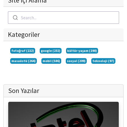
Site içi Arama
Search...
Kategoriler
fotoğraf (222)
google (232)
kültür-yaşam (190)
masaüstü (264)
mobil (586)
sosyal (209)
teknoloji (97)
Son Yazılar