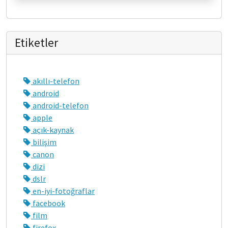
Etiketler
akıllı-telefon
android
android-telefon
apple
açık-kaynak
bilişim
canon
dizi
dslr
en-iyi-fotoğraflar
facebook
film
firefox