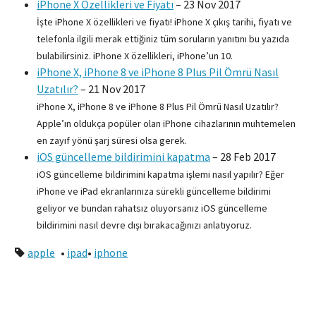
iPhone X Özellikleri ve Fiyatı
–
23 Nov 2017
İşte iPhone X özellikleri ve fiyatı! iPhone X çıkış tarihi, fiyatı ve
telefonla ilgili merak ettiğiniz tüm soruların yanıtını bu yazıda
bulabilirsiniz. iPhone X özellikleri, iPhone’un 10.
iPhone X, iPhone 8 ve iPhone 8 Plus Pil Ömrü Nasıl
Uzatılır?
–
21 Nov 2017
iPhone X, iPhone 8 ve iPhone 8 Plus Pil Ömrü Nasıl Uzatılır?
Apple’ın oldukça popüler olan iPhone cihazlarının muhtemelen
en zayıf yönü şarj süresi olsa gerek.
iOS güncelleme bildirimini kapatma
–
28 Feb 2017
iOS güncelleme bildirimini kapatma işlemi nasıl yapılır? Eğer
iPhone ve iPad ekranlarınıza sürekli güncelleme bildirimi
geliyor ve bundan rahatsız oluyorsanız iOS güncelleme
bildirimini nasıl devre dışı bırakacağınızı anlatıyoruz.
apple
•
ipad
•
iphone