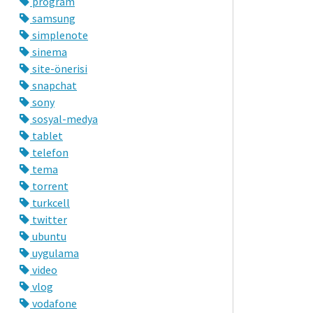
program
samsung
simplenote
sinema
site-önerisi
snapchat
sony
sosyal-medya
tablet
telefon
tema
torrent
turkcell
twitter
ubuntu
uygulama
video
vlog
vodafone