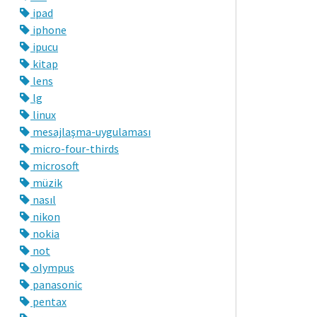
ipad
iphone
ipucu
kitap
lens
lg
linux
mesajlaşma-uygulaması
micro-four-thirds
microsoft
müzik
nasıl
nikon
nokia
not
olympus
panasonic
pentax