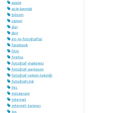
apple
açık-kaynak
bilişim
canon
dizi
dslr
en-iyi-fotoğraflar
facebook
film
firefox
fotoğraf-makinesi
fotoğraf-paylaşım
fotoğraf-çekim-tekniği
fotoğrafçılık
htc
instagram
internet
internet-tarayıcı
ios