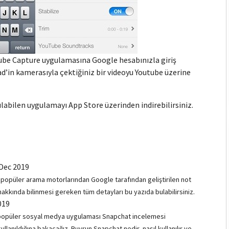
tube Capture uygulamasına Google hesabınızla giriş
ad’in kamerasıyla çektiğiniz bir videoyu Youtube üzerine
ılabilen uygulamayı App Store üzerinden indirebilirsiniz.
Dec 2019
n popüler arama motorlarından Google tarafından geliştirilen not
kkında bilinmesi gereken tüm detayları bu yazıda bulabilirsiniz.
019
da popüler sosyal medya uygulaması Snapchat incelemesi
lanıldığına bakacağız. Buyrun Snapchat nedir, nasıl kullanılır ve