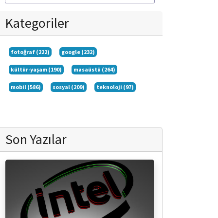
Kategoriler
fotoğraf (222)
google (232)
kültür-yaşam (190)
masaüstü (264)
mobil (586)
sosyal (209)
teknoloji (97)
Son Yazılar