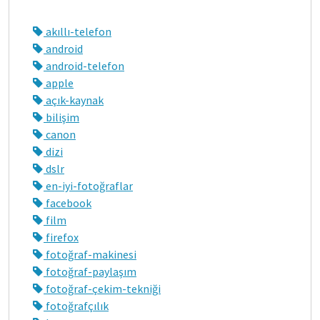
akıllı-telefon
android
android-telefon
apple
açık-kaynak
bilişim
canon
dizi
dslr
en-iyi-fotoğraflar
facebook
film
firefox
fotoğraf-makinesi
fotoğraf-paylaşım
fotoğraf-çekim-tekniği
fotoğrafçılık