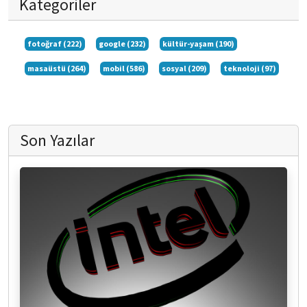
Kategoriler
fotoğraf (222)
google (232)
kültür-yaşam (190)
masaüstü (264)
mobil (586)
sosyal (209)
teknoloji (97)
Son Yazılar