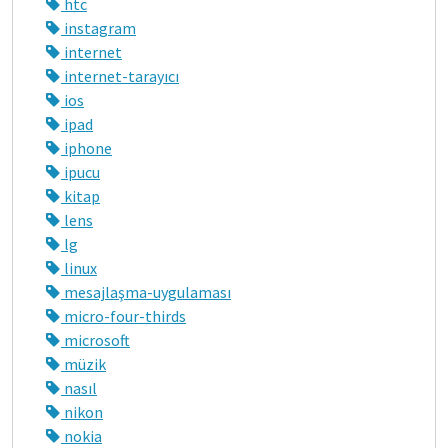
htc
instagram
internet
internet-tarayıcı
ios
ipad
iphone
ipucu
kitap
lens
lg
linux
mesajlaşma-uygulaması
micro-four-thirds
microsoft
müzik
nasıl
nikon
nokia