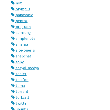
not
olympus
panasonic
pentax
program
samsung
simplenote
sinema
site-önerisi
snapchat
sony
sosyal-medya
tablet
telefon
tema
torrent
turkcell
twitter
ubuntu