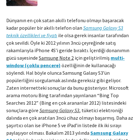
Dünyanın en çok satan akıllı telefonu olmayı başaracak
kadar popüler bir akıllı telefon olan
Samsung Galaxy S3
teknik özellikleri ve fiyatı
ile olsa gerek insanlar tarafından
çok sevildi. Öyle ki 2012 yılının 3ncü çeyreğinde satış
rakamlarıyla iPhone 4S’i geride bıraktı. İçerdiği donanımın
gücü sayesinde
Samsung Note 2
için geliştirilmiş
multi-
window (çoklu pencere)
özelliğinin de kullanacağı
söylendi. Hal böyle olunca Samsung Galaxy S3’ün
popülerliğini sorgulamak aslında gereksiz gibi geliyor.
Zaten internetteki sonuçlar da bunu gösteriyor. Microsoft
arama motoru Bing tarafından yayınlanan “Bing Top
Searches 2012” (Bing en çok arananlar 2012) listesindeki
sonuçlara göre
Samsung Galaxy S3
, tüketici elektroniği
dalında en çok aratılan 3ncü cihaz olmayı başarmış. Daha az
şaşırtıcı olan ise iPhone 5 ve iPad’in listede ilk iki sırayı
paylaşıyor olması. Bakalım 2013 yılında
Samsung Galaxy