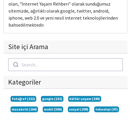
olan, "İnternet Yaşam Rehberi" olarak sunduğumuz
sitemizde, ağırlıklı olarak google, twitter, android,
iphone, web 2.0 ve yeni nesil internet teknolojilerinden
bahsedilmektedir.
Site içi Arama
Search...
Kategoriler
fotoğraf (222)
google (232)
kültür-yaşam (190)
masaüstü (264)
mobil (586)
sosyal (209)
teknoloji (97)