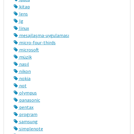
kitap
lens
lg
linux
mesajlaşma-uygulaması
micro-four-thirds
microsoft
müzik
nasıl
nikon
nokia
not
olympus
panasonic
pentax
program
samsung
simplenote