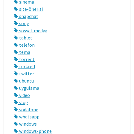
sinema
site-önerisi
snapchat
sony
sosyal-medya
tablet
telefon
tema
torrent
turkcell
twitter
ubuntu
uygulama
video
vlog
vodafone
whatsapp
windows
windows-phone