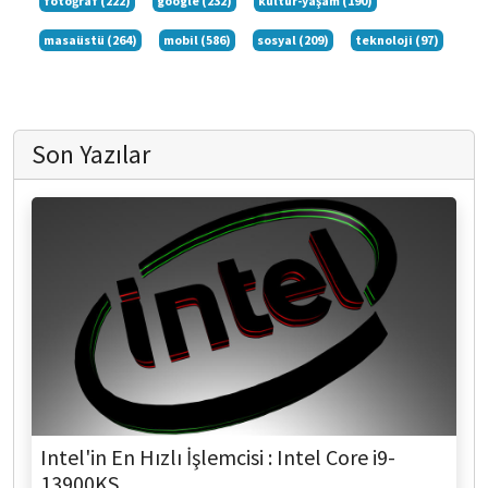
fotoğraf (222)
google (232)
kültür-yaşam (190)
masaüstü (264)
mobil (586)
sosyal (209)
teknoloji (97)
Son Yazılar
Intel'in En Hızlı İşlemcisi : Intel Core i9-
13900KS