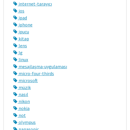
internet-tarayıcı
ios
ipad
iphone
ipucu
kitap
lens
lg
linux
mesajlaşma-uygulaması
micro-four-thirds
microsoft
müzik
nasıl
nikon
nokia
not
olympus
panasonic