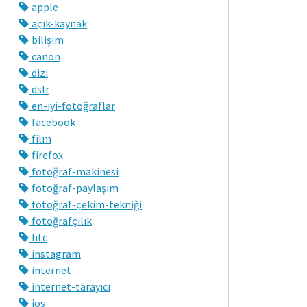
apple
açık-kaynak
bilişim
canon
dizi
dslr
en-iyi-fotoğraflar
facebook
film
firefox
fotoğraf-makinesi
fotoğraf-paylaşım
fotoğraf-çekim-tekniği
fotoğrafçılık
htc
instagram
internet
internet-tarayıcı
ios