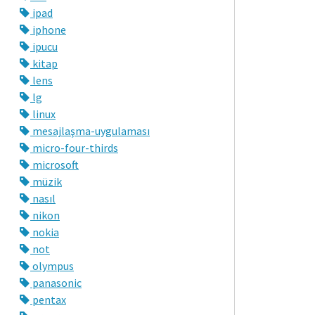
ipad
iphone
ipucu
kitap
lens
lg
linux
mesajlaşma-uygulaması
micro-four-thirds
microsoft
müzik
nasıl
nikon
nokia
not
olympus
panasonic
pentax