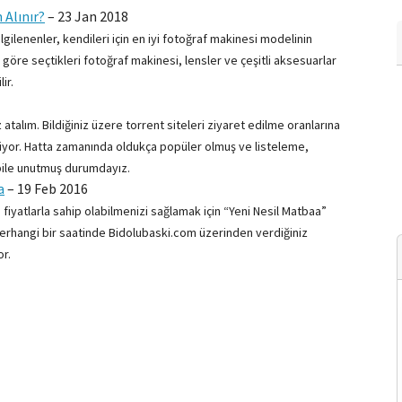
 Alınır?
–
23 Jan 2018
lgilenenler, kendileri için en iyi fotoğraf makinesi modelinin
a göre seçtikleri fotoğraf makinesi, lensler ve çeşitli aksesuarlar
ir.
z atalım. Bildiğiniz üzere torrent siteleri ziyaret edilme oranlarına
liyor. Hatta zamanında oldukça popüler olmuş ve listeleme,
ı bile unutmuş durumdayız.
a
–
19 Feb 2016
 fiyatlarla sahip olabilmenizi sağlamak için “Yeni Nesil Matbaa”
herhangi bir saatinde Bidolubaski.com üzerinden verdiğiniz
or.