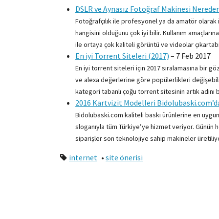
DSLR ve Aynasız Fotoğraf Makinesi Nereden
Fotoğrafçılık ile profesyonel ya da amatör olarak i
hangisini olduğunu çok iyi bilir. Kullanım amaçların
ile ortaya çok kaliteli görüntü ve videolar çıkartabil
En iyi Torrent Siteleri (2017)
–
7 Feb 2017
En iyi torrent siteleri için 2017 sıralamasına bir gö
ve alexa değerlerine göre popülerlikleri değişebi
kategori tabanlı çoğu torrent sitesinin artık adın
2016 Kartvizit Modelleri Bidolubaski.com’d
Bidolubaski.com kaliteli baskı ürünlerine en uygun
sloganıyla tüm Türkiye’ye hizmet veriyor. Günün 
siparişler son teknolojiye sahip makineler üretiliy
internet
•
site önerisi