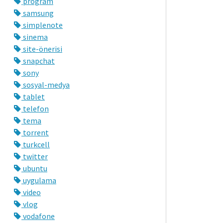
program
samsung
simplenote
sinema
site-önerisi
snapchat
sony
sosyal-medya
tablet
telefon
tema
torrent
turkcell
twitter
ubuntu
uygulama
video
vlog
vodafone