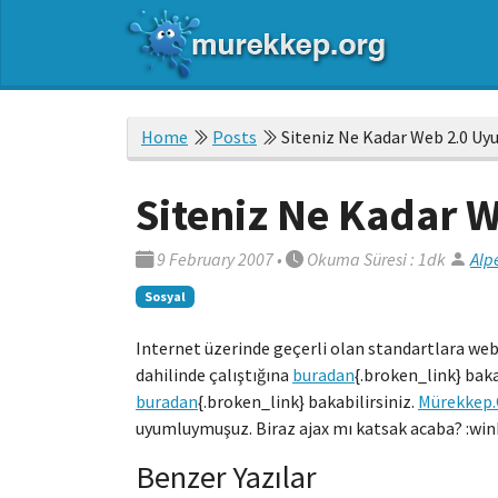
Home
Posts
Siteniz Ne Kadar Web 2.0 Uy
Siteniz Ne Kadar 
9 February 2007
•
Okuma Süresi : 1dk
Alp
Sosyal
Internet üzerinde geçerli olan standartlara web 
dahilinde çalıştığına
buradan
{.broken_link} baka
buradan
{.broken_link} bakabilirsiniz.
Mürekkep.
uyumluymuşuz. Biraz ajax mı katsak acaba? :win
Benzer Yazılar