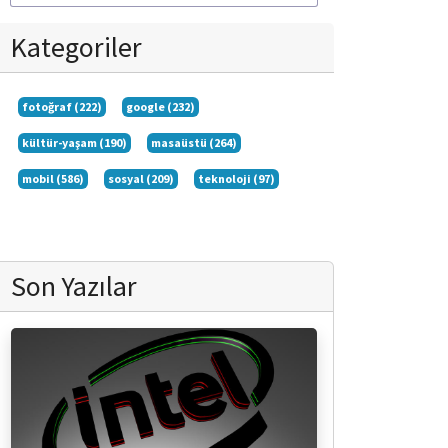
Kategoriler
fotoğraf (222)
google (232)
kültür-yaşam (190)
masaüstü (264)
mobil (586)
sosyal (209)
teknoloji (97)
Son Yazılar