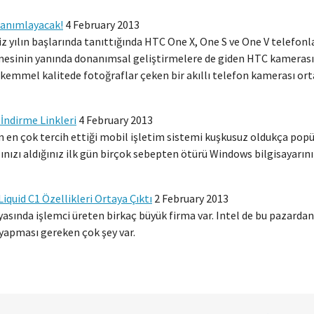
Tanımlayacak!
4 February 2013
z yılın başlarında tanıttığında HTC One X, One S ve One V telefon
irmesinin yanında donanımsal geliştirmelere de giden HTC kameras
emmel kalitede fotoğraflar çeken bir akıllı telefon kamerası orta
İndirme Linkleri
4 February 2013
ün en çok tercih ettiği mobil işletim sistemi kuşkusuz oldukça popü
ınızı aldığınız ilk gün birçok sebepten ötürü Windows bilgisayarın
iquid C1 Özellikleri Ortaya Çıktı
2 February 2013
yasında işlemci üreten birkaç büyük firma var. Intel de bu pazarda
yapması gereken çok şey var.