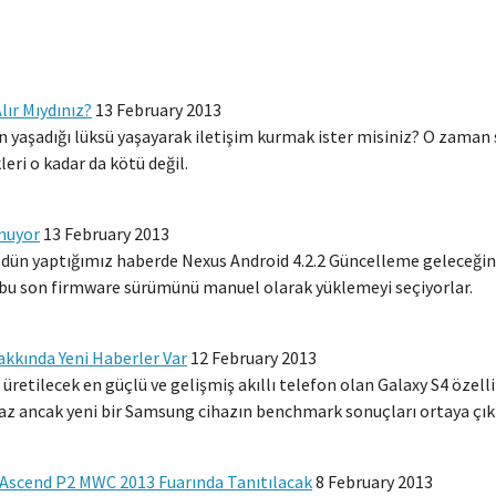
lır Mıydınız?
13 February 2013
ın yaşadığı lüksü yaşayarak iletişim kurmak ister misiniz? O zaman 
leri o kadar da kötü değil.
unuyor
13 February 2013
ün yaptığımız haberde Nexus Android 4.2.2 Güncelleme geleceğini s
a bu son firmware sürümünü manuel olarak yüklemeyi seçiyorlar.
akkında Yeni Haberler Var
12 February 2013
retilecek en güçlü ve gelişmiş akıllı telefon olan Galaxy S4 özellikl
az ancak yeni bir Samsung cihazın benchmark sonuçları ortaya çıkt
i Ascend P2 MWC 2013 Fuarında Tanıtılacak
8 February 2013