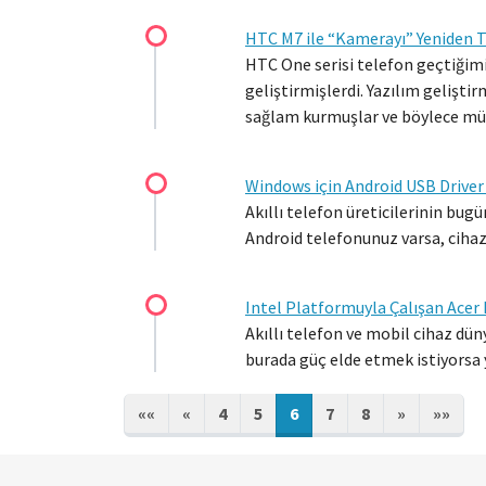
HTC M7 ile “Kamerayı” Yeniden 
HTC One serisi telefon geçtiğimi
geliştirmişlerdi. Yazılım gelişt
sağlam kurmuşlar ve böylece mük
Windows için Android USB Driver 
Akıllı telefon üreticilerinin bug
Android telefonunuz varsa, cihaz
Intel Platformuyla Çalışan Acer L
Akıllı telefon ve mobil cihaz dün
burada güç elde etmek istiyorsa 
««
«
4
5
6
7
8
»
»»