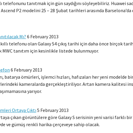
lı telefonunu tanıtmak için gün saydığını söyleyebiliriz. Huawei 
ei Ascend P2 modelini 25 – 28 Şubat tarihleri arasında Barselona
nıtılacak Mı?
6 February 2013
llı telefonu olan Galaxy S4 çıkış tarihi için daha önce birçok tarih
k MWC tanıtım için kesinlikle listede bulunmuyor.
lefon
6 February 2013
rı, batarya ömürleri, işlemci hızları, hafızaları her yeni modelde 
rlerindeki kameralarda gerçekleştiriliyor. Artan kamera kalitesi i
aşımamasına yarıyor.
mleri Ortaya Çıktı
5 February 2013
aya çıkan görüntülere göre Galaxy S serisinin yeni varisi farklı bir 
vde ve gümüş renkli harika çerçeveye sahip olacak.