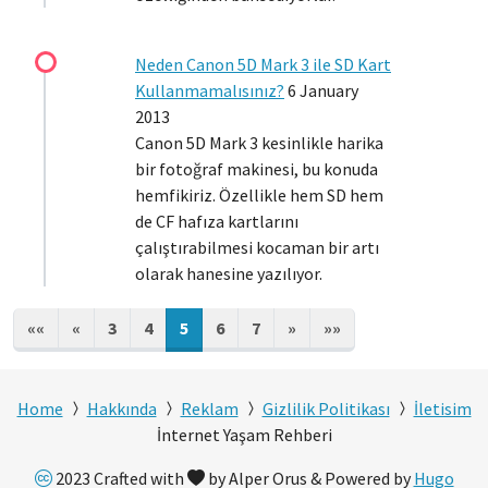
Neden Canon 5D Mark 3 ile SD Kart
Kullanmamalısınız?
6 January
2013
Canon 5D Mark 3 kesinlikle harika
bir fotoğraf makinesi, bu konuda
hemfikiriz. Özellikle hem SD hem
de CF hafıza kartlarını
çalıştırabilmesi kocaman bir artı
olarak hanesine yazılıyor.
««
«
3
4
5
6
7
»
»»
Home
Hakkında
Reklam
Gizlilik Politikası
İletisim
İnternet Yaşam Rehberi
2023 Crafted with
by Alper Orus & Powered by
Hugo