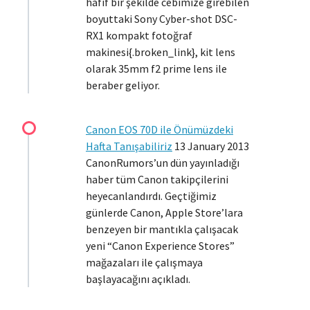
hafif bir şekilde cebimize girebilen
boyuttaki Sony Cyber-shot DSC-
RX1 kompakt fotoğraf
makinesi{.broken_link}, kit lens
olarak 35mm f2 prime lens ile
beraber geliyor.
Canon EOS 70D ile Önümüzdeki
Hafta Tanışabiliriz
13 January 2013
CanonRumors’un dün yayınladığı
haber tüm Canon takipçilerini
heyecanlandırdı. Geçtiğimiz
günlerde Canon, Apple Store’lara
benzeyen bir mantıkla çalışacak
yeni “Canon Experience Stores”
mağazaları ile çalışmaya
başlayacağını açıkladı.