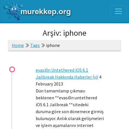
Arşiv: iphone
Home
Tags
iphone
evasi0n Untethered iOS 6.1
Jailbreak Hakkında Haberler İyi!
4
February 2013
Dün tamamlanıp çıkması
beklenen **evasi0n untethered
iOS 6.1 Jailbreak **sitedeki
duruma göre son dönemece girmiş
bulunuyor. Anlık olarak gelişmeleri
ve işlem aşamalarını internet