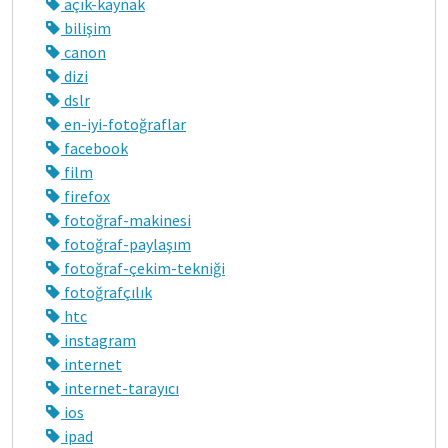
açık-kaynak
bilişim
canon
dizi
dslr
en-iyi-fotoğraflar
facebook
film
firefox
fotoğraf-makinesi
fotoğraf-paylaşım
fotoğraf-çekim-tekniği
fotoğrafçılık
htc
instagram
internet
internet-tarayıcı
ios
ipad