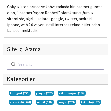
Gökyüzü tonlarında ve kahve tadında bir internet güncesi
olan, "İnternet Yaşam Rehberi" olarak sunduğumuz
sitemizde, ağırlıklı olarak google, twitter, android,
iphone, web 2.0 ve yeni nesil internet teknolojilerinden
bahsedilmektedir.
Site içi Arama
Search...
Kategoriler
fotoğraf (222)
google (232)
kültür-yaşam (190)
masaüstü (264)
mobil (586)
sosyal (209)
teknoloji (97)