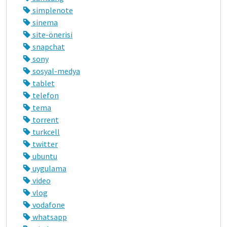
simplenote
sinema
site-önerisi
snapchat
sony
sosyal-medya
tablet
telefon
tema
torrent
turkcell
twitter
ubuntu
uygulama
video
vlog
vodafone
whatsapp