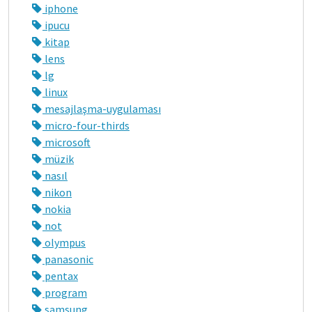
iphone
ipucu
kitap
lens
lg
linux
mesajlaşma-uygulaması
micro-four-thirds
microsoft
müzik
nasıl
nikon
nokia
not
olympus
panasonic
pentax
program
samsung