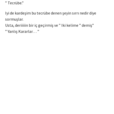
” Tecrübe.”
Iyi de kardeşim bu tecrübe denen şeyin sırrı nedir diye
sormuşlar.
Usta, deriiiiin bir iç geçirmiş ve ” Iki kelime ” demiş”
” Yanlış Kararlar… ”