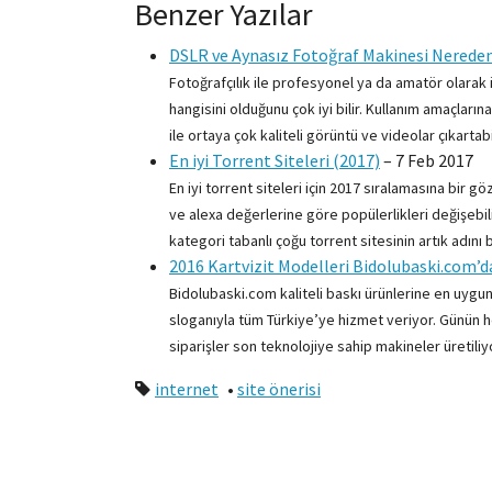
Benzer Yazılar
DSLR ve Aynasız Fotoğraf Makinesi Nereden
Fotoğrafçılık ile profesyonel ya da amatör olarak i
hangisini olduğunu çok iyi bilir. Kullanım amaçların
ile ortaya çok kaliteli görüntü ve videolar çıkartabil
En iyi Torrent Siteleri (2017)
–
7 Feb 2017
En iyi torrent siteleri için 2017 sıralamasına bir gö
ve alexa değerlerine göre popülerlikleri değişebi
kategori tabanlı çoğu torrent sitesinin artık adın
2016 Kartvizit Modelleri Bidolubaski.com’d
Bidolubaski.com kaliteli baskı ürünlerine en uygun
sloganıyla tüm Türkiye’ye hizmet veriyor. Günün 
siparişler son teknolojiye sahip makineler üretiliy
internet
•
site önerisi