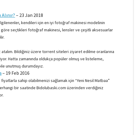
 Alınır?
–
23 Jan 2018
lgilenenler, kendileri için en iyi fotoğraf makinesi modelinin
a göre seçtikleri fotoğraf makinesi, lensler ve çeşitli aksesuarlar
ir.
z atalım. Bildiğiniz üzere torrent siteleri ziyaret edilme oranlarına
liyor. Hatta zamanında oldukça popüler olmuş ve listeleme,
ı bile unutmuş durumdayız.
a
–
19 Feb 2016
 fiyatlarla sahip olabilmenizi sağlamak için “Yeni Nesil Matbaa”
herhangi bir saatinde Bidolubaski.com üzerinden verdiğiniz
or.