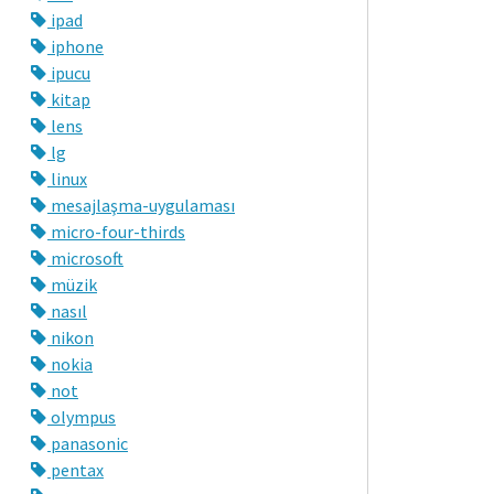
ipad
iphone
ipucu
kitap
lens
lg
linux
mesajlaşma-uygulaması
micro-four-thirds
microsoft
müzik
nasıl
nikon
nokia
not
olympus
panasonic
pentax