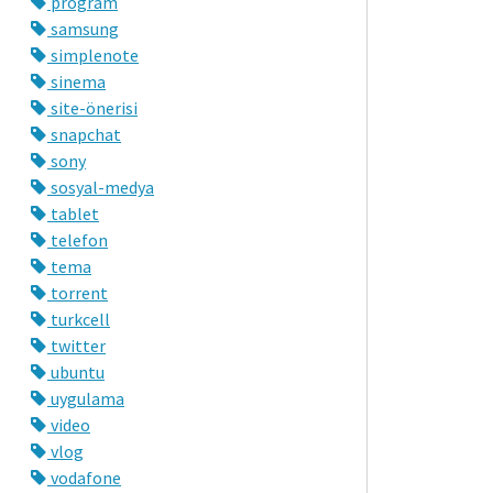
program
samsung
simplenote
sinema
site-önerisi
snapchat
sony
sosyal-medya
tablet
telefon
tema
torrent
turkcell
twitter
ubuntu
uygulama
video
vlog
vodafone