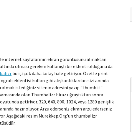
 ile internet sayfalarının ekran görüntüsünü almaktan
 altında olması gereken kullanışlı bir eklenti olduğunu da
alizr
bu işi çok daha kolay hale getiriyor. Özetle print
engrab eklentisi kullan gibi alışkanlıklardan sizi anında
 almak istediğiniz sitenin adresini yazıp “thumb it”
aşamasında olan Thumbalizr biraz uğraştıktan sonra
boyutunda getiriyor. 320, 640, 800, 1024, veya 1280 genişlik
anında hazır oluyor. Arzu ederseniz ekran arzu ederseniz
iyor. Aşağıdaki resim Murekkep.Org’un thumbalizr
tüsüdür.