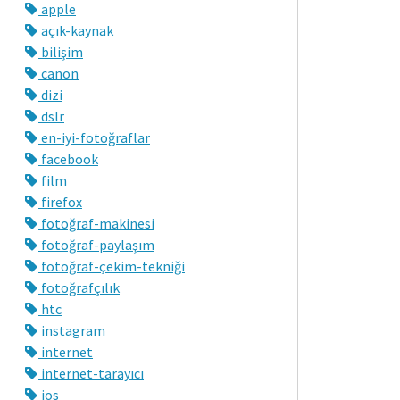
apple
açık-kaynak
bilişim
canon
dizi
dslr
en-iyi-fotoğraflar
facebook
film
firefox
fotoğraf-makinesi
fotoğraf-paylaşım
fotoğraf-çekim-tekniği
fotoğrafçılık
htc
instagram
internet
internet-tarayıcı
ios