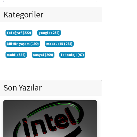
Kategoriler
fotoğraf (222)
google (232)
kültür-yaşam (190)
masaüstü (264)
mobil (586)
sosyal (209)
teknoloji (97)
Son Yazılar