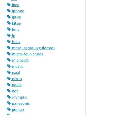
ipad
iphone
ipucu
kitap
lens
lg
linux
mesajlaşma-uygulaması
micro-four-thirds
microsoft
müzik
nasıl
nikon
nokia
not
olympus
panasonic
pentax