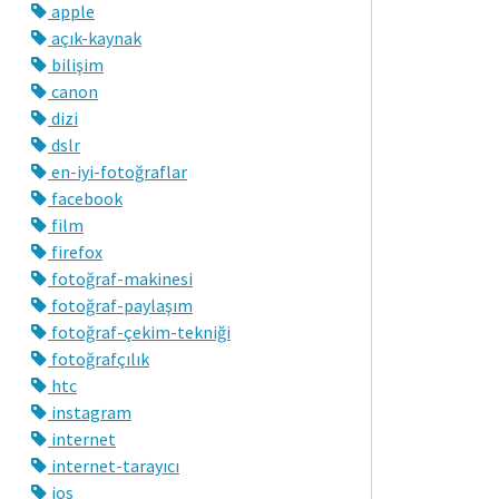
apple
açık-kaynak
bilişim
canon
dizi
dslr
en-iyi-fotoğraflar
facebook
film
firefox
fotoğraf-makinesi
fotoğraf-paylaşım
fotoğraf-çekim-tekniği
fotoğrafçılık
htc
instagram
internet
internet-tarayıcı
ios