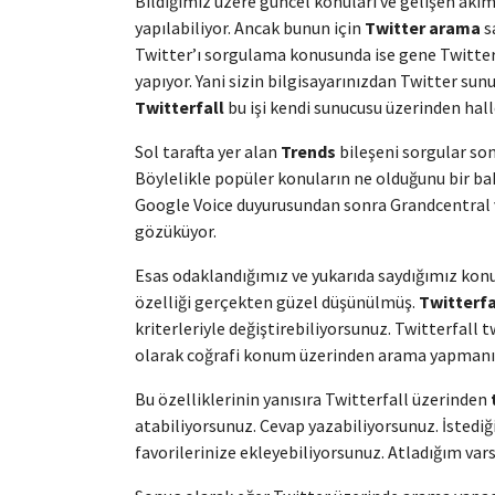
Bildiğimiz üzere güncel konuları ve gelişen akı
yapılabiliyor. Ancak bunun için
Twitter arama
s
Twitter’ı sorgulama konusunda ise gene Twitter
yapıyor. Yani sizin bilgisayarınızdan Twitter 
Twitterfall
bu işi kendi sunucusu üzerinden halle
Sol tarafta yer alan
Trends
bileşeni sorgular son
Böylelikle popüler konuların ne olduğunu bir ba
Google Voice duyurusundan sonra Grandcentral 
gözüküyor.
Esas odaklandığımız ve yukarıda saydığımız konul
özelliği gerçekten güzel düşünülmüş.
Twitterfa
kriterleriyle değiştirebiliyorsunuz. Twitterfall
olarak coğrafi konum üzerinden arama yapmanız
Bu özelliklerinin yanısıra Twitterfall üzerinden
atabiliyorsunuz. Cevap yazabiliyorsunuz. İstediğ
favorilerinize ekleyebiliyorsunuz. Atladığım vars