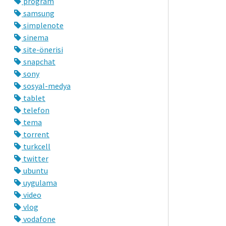
program
samsung
simplenote
sinema
site-önerisi
snapchat
sony
sosyal-medya
tablet
telefon
tema
torrent
turkcell
twitter
ubuntu
uygulama
video
vlog
vodafone