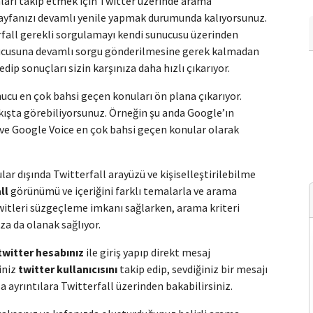
mları takip etmek için Twitter üzerinde arama
ayfanızı devamlı yenile yapmak durumunda kalıyorsunuz.
fall gerekli sorgulamayı kendi sunucusu üzerinden
sunucusuna devamlı sorgu gönderilmesine gerek kalmadan
dip sonuçları sizin karşınıza daha hızlı çıkarıyor.
ucu en çok bahsi geçen konuları ön plana çıkarıyor.
kışta görebiliyorsunuz. Örneğin şu anda Google’ın
ve Google Voice en çok bahsi geçen konular olarak
ar dışında Twitterfall arayüzü ve kişiselleştirilebilme
ll
görünümü ve içeriğini farklı temalarla ve arama
 twitleri süzgeçleme imkanı sağlarken, arama kriteri
a da olanak sağlıyor.
twitter hesabınız
ile giriş yapıp direkt mesaj
iniz
twitter kullanıcısını
takip edip, sevdiğiniz bir mesajı
a ayrıntılara Twitterfall üzerinden bakabilirsiniz.