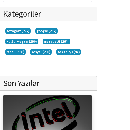
Kategoriler
fotoğraf (222)
google (232)
kültür-yaşam (190)
masaüstü (264)
mobil (586)
sosyal (209)
teknoloji (97)
Son Yazılar