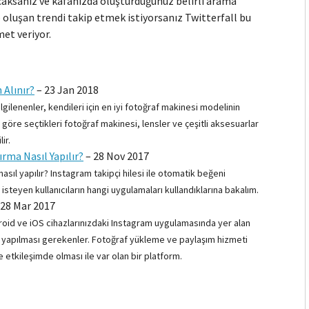
aksanız ve kafanızda oluşturduğunuz belirli arama
 oluşan trendi takip etmek istiyorsanız Twitterfall bu
met veriyor.
 Alınır?
–
23 Jan 2018
lgilenenler, kendileri için en iyi fotoğraf makinesi modelinin
a göre seçtikleri fotoğraf makinesi, lensler ve çeşitli aksesuarlar
ir.
ırma Nasıl Yapılır?
–
28 Nov 2017
asıl yapılır? Instagram takipçi hilesi ile otomatik beğeni
steyen kullanıcıların hangi uygulamaları kullandıklarına bakalım.
28 Mar 2017
droid ve iOS cihazlarınızdaki Instagram uygulamasında yer alan
te yapılması gerekenler. Fotoğraf yükleme ve paylaşım hizmeti
 etkileşimde olması ile var olan bir platform.