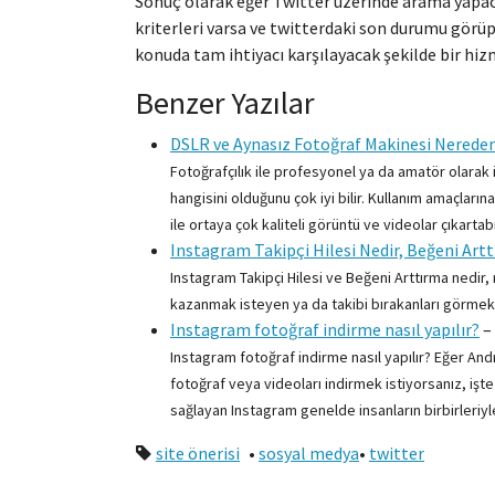
Sonuç olarak eğer Twitter üzerinde arama yapac
kriterleri varsa ve twitterdaki son durumu görüp
konuda tam ihtiyacı karşılayacak şekilde bir hiz
Benzer Yazılar
DSLR ve Aynasız Fotoğraf Makinesi Nereden
Fotoğrafçılık ile profesyonel ya da amatör olarak i
hangisini olduğunu çok iyi bilir. Kullanım amaçların
ile ortaya çok kaliteli görüntü ve videolar çıkartabil
Instagram Takipçi Hilesi Nedir, Beğeni Artt
Instagram Takipçi Hilesi ve Beğeni Arttırma nedir, n
kazanmak isteyen ya da takibi bırakanları görmek i
Instagram fotoğraf indirme nasıl yapılır?
–
Instagram fotoğraf indirme nasıl yapılır? Eğer An
fotoğraf veya videoları indirmek istiyorsanız, iş
sağlayan Instagram genelde insanların birbirleriyle
site önerisi
•
sosyal medya
•
twitter