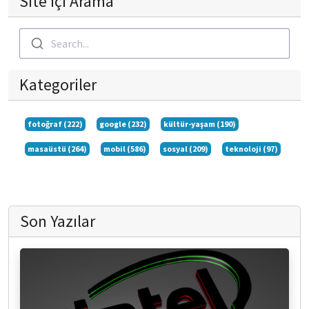
Site içi Arama
Search...
Kategoriler
fotoğraf (222)
google (232)
kültür-yaşam (190)
masaüstü (264)
mobil (586)
sosyal (209)
teknoloji (97)
Son Yazılar