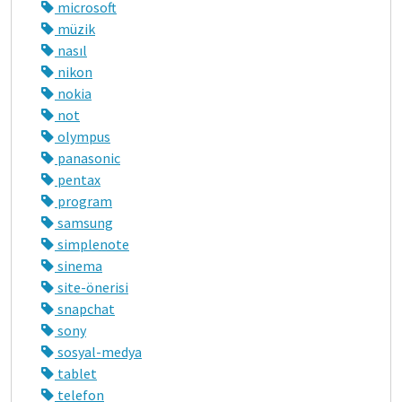
microsoft
müzik
nasıl
nikon
nokia
not
olympus
panasonic
pentax
program
samsung
simplenote
sinema
site-önerisi
snapchat
sony
sosyal-medya
tablet
telefon