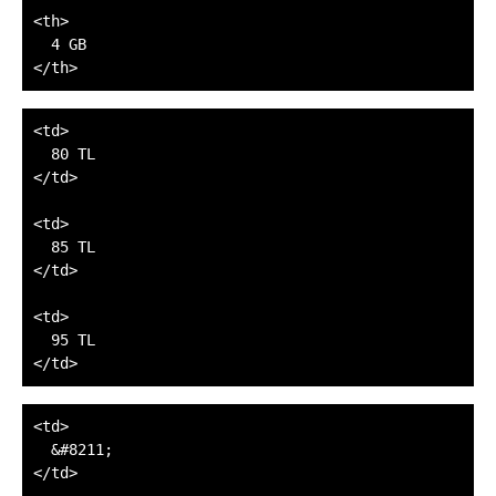
<th>

  4 GB

<td>

  80 TL

</td>

<td>

  85 TL

</td>

<td>

  95 TL

<td>

  &#8211;

</td>
