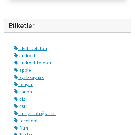
Etiketler
akıllı-telefon
android
android-telefon
apple
açık-kaynak
bilişim
canon
dizi
dslr
en-iyi-fotoğraflar
facebook
film
firefox