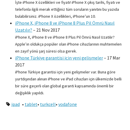
İşte iPhone X özellikleri ve fiyatı! iPhone X çıkış tarihi, fiyatı ve
telefonla ilgili merak ettiğiniz tüm soruların yanıtını bu yazıda
bulabilirsiniz. iPhone X özellikleri, iPhone’un 10.
iPhone X, iPhone 8 ve iPhone 8 Plus Pil Ömrü Nasıl
Uzatılır?
–
21 Nov 2017
iPhone X, iPhone 8 ve iPhone 8 Plus Pil Ömrü Nasıl Uzatılır?
Apple’ın oldukça popüler olan iPhone cihazlarının muhtemelen
en zayıf yönü şarj süresi olsa gerek.
iPhone Türkiye garantisi için yeni gelişmeler
–
17 Mar
2017
iPhone Türkiye garantisi için yeni gelişmeler var. Buna göre
yurtdışından alınan iPhone ve iPad cihazları için ülkemizde belli
bir süre geçerli olan global garanti kapsamında önemli bir
değişiklik yapıldı.
ipad
•
tablet
•
turkcell
•
vodafone