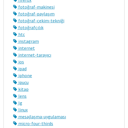
fotoğraf-makinesi
fotoğraf-paylaşım
fotoğraf-çekim-tekniği
fotoğrafçılık
htc
instagram
internet
internet-tarayıcı
ios
ipad
iphone
ipucu
kitap
lens
lg
linux
mesajlaşma-uygulaması
micro-four-thirds