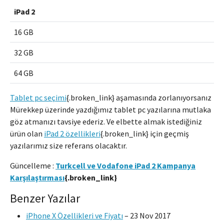
iPad 2
16 GB
32 GB
64 GB
Tablet pc seçimi
{.broken_link} aşamasında zorlanıyorsanız
Mürekkep üzerinde yazdığımız tablet pc yazılarına mutlaka
göz atmanızı tavsiye ederiz. Ve elbette almak istediğiniz
ürün olan
iPad 2 özellikleri
{.broken_link} için geçmiş
yazılarımız size referans olacaktır.
Güncelleme :
Turkcell ve Vodafone iPad 2 Kampanya
Karşılaştırması
{.broken_link}
Benzer Yazılar
iPhone X Özellikleri ve Fiyatı
–
23 Nov 2017