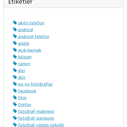
Etiketler
akıllı-telefon
android
android-telefon
apple
açık-kaynak
bilişim
canon
dizi
dslr
en-iyi-fotoğraflar
facebook
film
firefox
fotoğraf-makinesi
fotoğraf-paylaşım
fotoğraf-çekim-tekniği