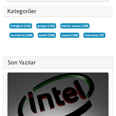
Kategoriler
fotoğraf (222)
google (232)
kültür-yaşam (190)
masaüstü (264)
mobil (586)
sosyal (209)
teknoloji (97)
Son Yazılar