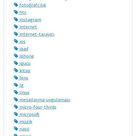
fotoğrafçılık
htc
instagram
internet
internet-tarayıcı
ios
ipad
iphone
ipucu
kitap
lens
lg
linux
mesajlaşma-uygulaması
micro-four-thirds
microsoft
müzik
nasıl
nikon