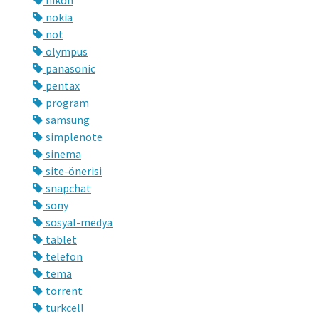
nokia
not
olympus
panasonic
pentax
program
samsung
simplenote
sinema
site-önerisi
snapchat
sony
sosyal-medya
tablet
telefon
tema
torrent
turkcell