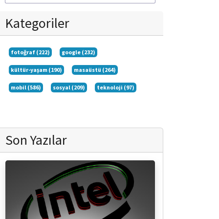
Kategoriler
fotoğraf (222)
google (232)
kültür-yaşam (190)
masaüstü (264)
mobil (586)
sosyal (209)
teknoloji (97)
Son Yazılar