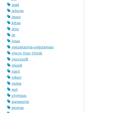
ipad
iphone
ipucu
kitap
lens
lg
linux
mesajlaşma-uygulaması
micro-four-thirds
microsoft
müzik
nasıl
nikon
nokia
not
olympus
panasonic
pentax