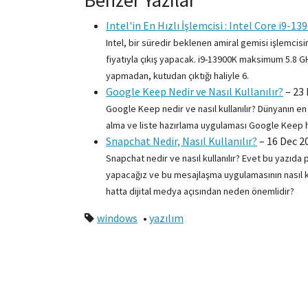
Benzer Yazılar
Intel'in En Hızlı İşlemcisi : Intel Core i9-1
Intel, bir süredir beklenen amiral gemisi işlemcisi
fiyatıyla çıkış yapacak. i9-13900K maksimum 5.8 G
yapmadan, kutudan çıktığı haliyle 6.
Google Keep Nedir ve Nasıl Kullanılır?
–
23 
Google Keep nedir ve nasıl kullanılır? Dünyanın e
alma ve liste hazırlama uygulaması Google Keep ha
Snapchat Nedir, Nasıl Kullanılır?
–
16 Dec 2
Snapchat nedir ve nasıl kullanılır? Evet bu yazı
yapacağız ve bu mesajlaşma uygulamasının nasıl kul
hatta dijital medya açısından neden önemlidir?
windows
•
yazılım